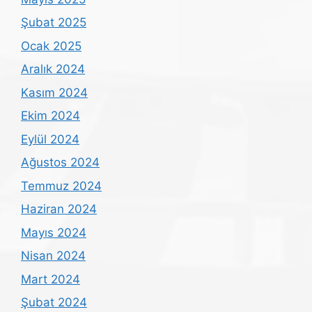
Şubat 2025
Ocak 2025
Aralık 2024
Kasım 2024
Ekim 2024
Eylül 2024
Ağustos 2024
Temmuz 2024
Haziran 2024
Mayıs 2024
Nisan 2024
Mart 2024
Şubat 2024