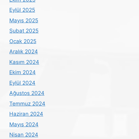
Eylül 2025
Mayıs 2025
Şubat 2025
Ocak 2025
Aralık 2024
Kasım 2024
Ekim 2024
Eylül 2024
Ağustos 2024
Temmuz 2024
Haziran 2024
Mayıs 2024
Nisan 2024