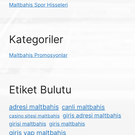
Maltbahis Spor Hisseleri
Kategoriler
Maltbahis Promosyonlar
Etiket Bulutu
adresi maltbahis
canli maltbahis
giris adresi maltbahis
casino sitesi maltbahis
girisi maltbahis
giris maltbahis
giris yap maltbahis