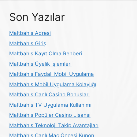
Son Yazılar
Maltbahis Adresi
Maltbahis Giriş
Maltbahis Kayıt Olma Rehberi
Maltbahis Üyelik İşlemleri
Maltbahis Faydalı Mobil Uygulama
Maltbahis Mobil Uygulama Kolaylığı
Maltbahis Canlı Casino Bonusları
Maltbahis TV Uygulama Kullanımı
Maltbahis Popüler Casino Lisansı
Maltbahis Teknoloji Takip Avantajları
Maltbahis Canlı Maç Öncesi Kupon