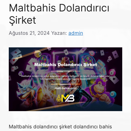
Maltbahis Dolandırıcı
Şirket
Ağustos 21, 2024
Yazarı:
admin
Maltbahis dolandırıcı şirket dolandırıcı bahis