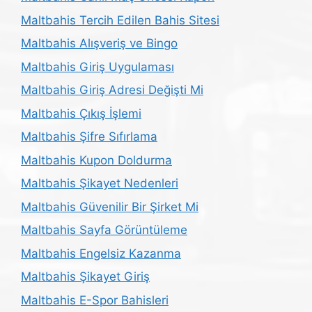
Maltbahis Tercih Edilen Bahis Sitesi
Maltbahis Alışveriş ve Bingo
Maltbahis Giriş Uygulaması
Maltbahis Giriş Adresi Değişti Mi
Maltbahis Çıkış İşlemi
Maltbahis Şifre Sıfırlama
Maltbahis Kupon Doldurma
Maltbahis Şikayet Nedenleri
Maltbahis Güvenilir Bir Şirket Mi
Maltbahis Sayfa Görüntüleme
Maltbahis Engelsiz Kazanma
Maltbahis Şikayet Giriş
Maltbahis E-Spor Bahisleri