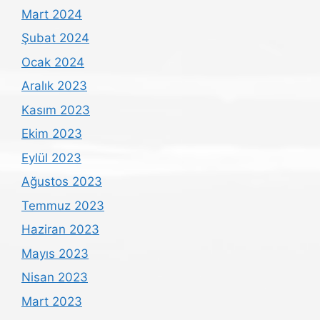
Mart 2024
Şubat 2024
Ocak 2024
Aralık 2023
Kasım 2023
Ekim 2023
Eylül 2023
Ağustos 2023
Temmuz 2023
Haziran 2023
Mayıs 2023
Nisan 2023
Mart 2023