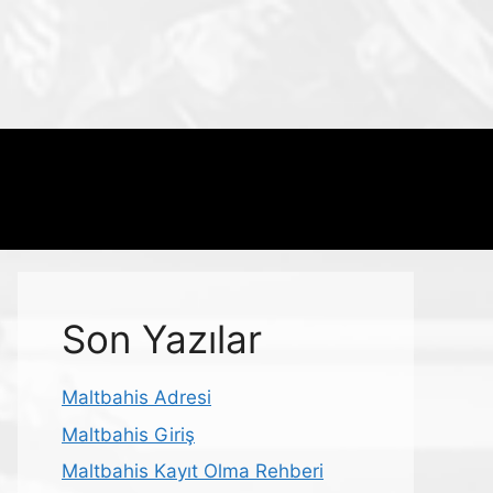
Son Yazılar
Maltbahis Adresi
Maltbahis Giriş
Maltbahis Kayıt Olma Rehberi