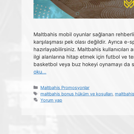
Maltbahis mobil oyunlar sağlanan rehberli
karşılaşması pek olası değildir. Ayrıca e
hazırlayabilirsiniz. Maltbahis kullanıcıları
ilgi alanlarına hitap etmek için futbol ve te
basketbol veya buz hokeyi oynamayı da se
oku…
Kategoriler
Maltbahis Promosyonlar
Etiketler
maltbahis bonus hüküm ve koşulları
,
maltbahis
Yorum yap