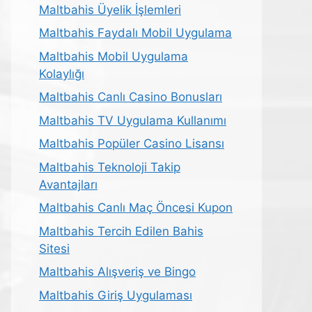
Maltbahis Üyelik İşlemleri
Maltbahis Faydalı Mobil Uygulama
Maltbahis Mobil Uygulama
Kolaylığı
Maltbahis Canlı Casino Bonusları
Maltbahis TV Uygulama Kullanımı
Maltbahis Popüler Casino Lisansı
Maltbahis Teknoloji Takip
Avantajları
Maltbahis Canlı Maç Öncesi Kupon
Maltbahis Tercih Edilen Bahis
Sitesi
Maltbahis Alışveriş ve Bingo
Maltbahis Giriş Uygulaması