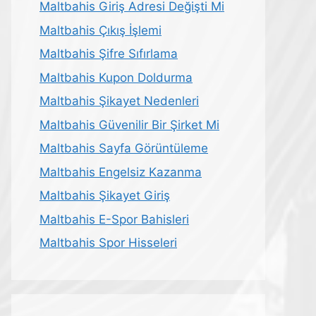
Maltbahis Giriş Adresi Değişti Mi
Maltbahis Çıkış İşlemi
Maltbahis Şifre Sıfırlama
Maltbahis Kupon Doldurma
Maltbahis Şikayet Nedenleri
Maltbahis Güvenilir Bir Şirket Mi
Maltbahis Sayfa Görüntüleme
Maltbahis Engelsiz Kazanma
Maltbahis Şikayet Giriş
Maltbahis E-Spor Bahisleri
Maltbahis Spor Hisseleri