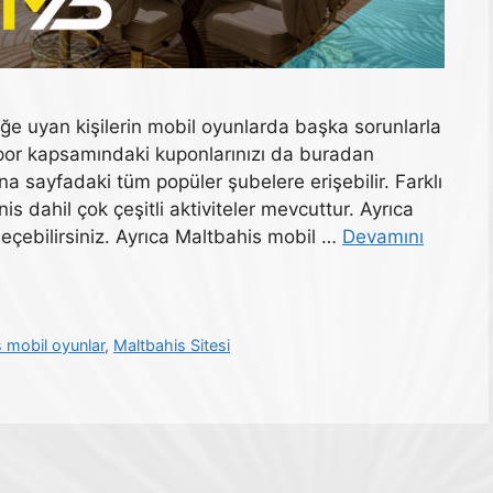
ğe uyan kişilerin mobil oyunlarda başka sorunlarla
-spor kapsamındaki kuponlarınızı da buradan
 ana sayfadaki tüm popüler şubelere erişebilir. Farklı
nis dahil çok çeşitli aktiviteler mevcuttur. Ayrıca
çebilirsiniz. Ayrıca Maltbahis mobil …
Devamını
 mobil oyunlar
,
Maltbahis Sitesi