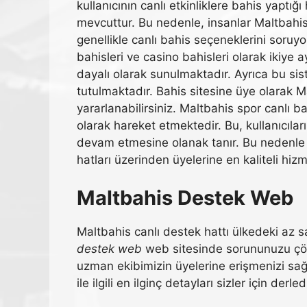
kullanıcının canlı etkinliklere bahis yaptı
mevcuttur. Bu nedenle, insanlar Maltbahi
genellikle canlı bahis seçeneklerini soruyo
bahisleri ve casino bahisleri olarak ikiye ay
dayalı olarak sunulmaktadır. Ayrıca bu sis
tutulmaktadır. Bahis sitesine üye olarak 
yararlanabilirsiniz. Maltbahis spor canlı ba
olarak hareket etmektedir. Bu, kullanıcıla
devam etmesine olanak tanır. Bu nedenle 
hatları üzerinden üyelerine en kaliteli h
Maltbahis Destek Web
Maltbahis canlı destek hattı ülkedeki az sa
destek web
web sitesinde sorununuzu çöz
uzman ekibimizin üyelerine erişmenizi sağl
ile ilgili en ilginç detayları sizler için derled