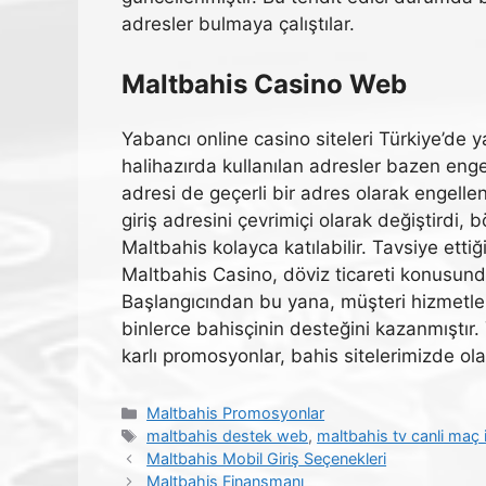
adresler bulmaya çalıştılar.
Maltbahis Casino Web
Yabancı online casino siteleri Türkiye’de 
halihazırda kullanılan adresler bazen eng
adresi de geçerli bir adres olarak engell
giriş adresini çevrimiçi olarak değiştirdi, 
Maltbahis kolayca katılabilir. Tavsiye etti
Maltbahis Casino, döviz ticareti konusunda
Başlangıcından bu yana, müşteri hizmetler
binlerce bahisçinin desteğini kazanmıştır.
karlı promosyonlar, bahis sitelerimizde o
Kategoriler
Maltbahis Promosyonlar
Etiketler
maltbahis destek web
,
maltbahis tv canli maç 
Maltbahis Mobil Giriş Seçenekleri
Maltbahis Finansmanı