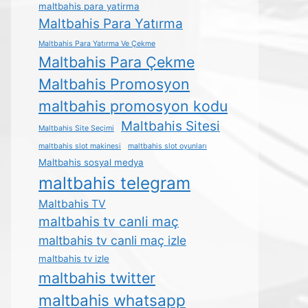
maltbahis para yatirma
Maltbahis Para Yatırma
Maltbahis Para Yatırma Ve Çekme
Maltbahis Para Çekme
Maltbahis Promosyon
maltbahis promosyon kodu
Maltbahis Sitesi
Maltbahis Site Seçimi
maltbahis slot makinesi
maltbahis slot oyunları
Maltbahis sosyal medya
maltbahis telegram
Maltbahis TV
maltbahis tv canli maç
maltbahis tv canli maç izle
maltbahis tv izle
maltbahis twitter
maltbahis whatsapp