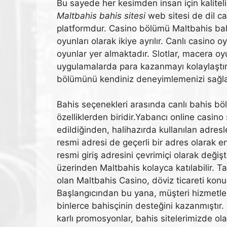
Bu sayede her kesimden insan için kaliteli 
Maltbahis bahis sitesi
web sitesi de dil ca
platformdur. Casino bölümü Maltbahis bahi
oyunları olarak ikiye ayrılır. Canlı casino 
oyunlar yer almaktadır. Slotlar, macera oy
uygulamalarda para kazanmayı kolaylaştır
bölümünü kendiniz deneyimlemenizi sağla
Bahis seçenekleri arasında canlı bahis bö
özelliklerden biridir.Yabancı online casino
edildiğinden, halihazırda kullanılan adre
resmi adresi de geçerli bir adres olarak 
resmi giriş adresini çevrimiçi olarak değişt
üzerinden Maltbahis kolayca katılabilir. Ta
olan Maltbahis Casino, döviz ticareti konu
Başlangıcından bu yana, müşteri hizmetler
binlerce bahisçinin desteğini kazanmıştır.
karlı promosyonlar, bahis sitelerimizde o