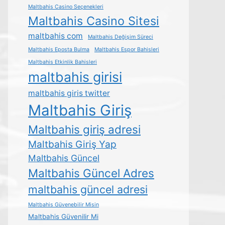
Maltbahis Casino Seçenekleri
Maltbahis Casino Sitesi
maltbahis com
Maltbahis Değişim Süreci
Maltbahis Eposta Bulma
Maltbahis Espor Bahisleri
Maltbahis Etkinlik Bahisleri
maltbahis girisi
maltbahis giris twitter
Maltbahis Giriş
Maltbahis giriş adresi
Maltbahis Giriş Yap
Maltbahis Güncel
Maltbahis Güncel Adres
maltbahis güncel adresi
Maltbahis Güvenebilir Misin
Maltbahis Güvenilir Mi