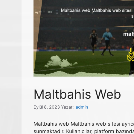
Maltbahis Web
Eylül 8, 2023
Yazarı:
admin
Maltbahis web Maltbahis web sitesi ayrıca 
sunmaktadır. Kullanıcılar, platform bazınd