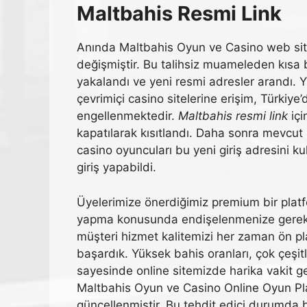
Maltbahis Resmi Link
Anında Maltbahis Oyun ve Casino web sit
değişmiştir. Bu talihsiz muameleden kısa b
yakalandı ve yeni resmi adresler arandı. 
çevrimiçi casino sitelerine erişim, Türkiye
engellenmektedir.
Maltbahis resmi link
içi
kapatılarak kısıtlandı. Daha sonra mevcut M
casino oyuncuları bu yeni giriş adresini k
giriş yapabildi.
Üyelerimize önerdiğimiz premium bir plat
yapma konusunda endişelenmenize gerek ol
müşteri hizmet kalitemizi her zaman ön pl
başardık. Yüksek bahis oranları, çok çeşitl
sayesinde online sitemizde harika vakit g
Maltbahis Oyun ve Casino Online Oyun Pl
güncellenmiştir. Bu tehdit edici durumda bah