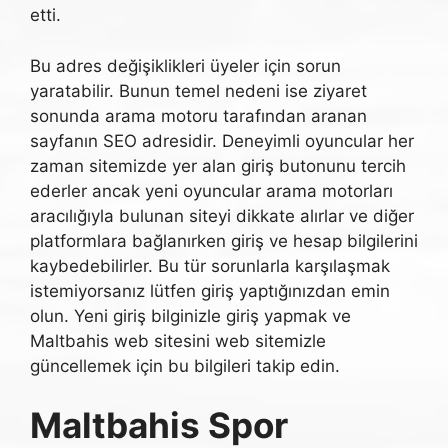
etti.
Bu adres değişiklikleri üyeler için sorun
yaratabilir. Bunun temel nedeni ise ziyaret
sonunda arama motoru tarafından aranan
sayfanın SEO adresidir. Deneyimli oyuncular her
zaman sitemizde yer alan giriş butonunu tercih
ederler ancak yeni oyuncular arama motorları
aracılığıyla bulunan siteyi dikkate alırlar ve diğer
platformlara bağlanırken giriş ve hesap bilgilerini
kaybedebilirler. Bu tür sorunlarla karşılaşmak
istemiyorsanız lütfen giriş yaptığınızdan emin
olun. Yeni giriş bilginizle giriş yapmak ve
Maltbahis web sitesini web sitemizle
güncellemek için bu bilgileri takip edin.
Maltbahis Spor