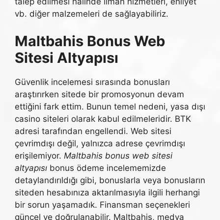
talep edilmesi halinde liman hizmetleri, ehliyet
vb. diğer malzemeleri de sağlayabiliriz.
Maltbahis Bonus Web
Sitesi Altyapısı
Güvenlik incelemesi sırasında bonusları
araştırırken sitede bir promosyonun devam
ettiğini fark ettim. Bunun temel nedeni, yasa dışı
casino siteleri olarak kabul edilmeleridir. BTK
adresi tarafından engellendi. Web sitesi
çevrimdışı değil, yalnızca adrese çevrimdışı
erişilemiyor.
Maltbahis bonus web sitesi
altyapısı
bonus ödeme incelememizde
detaylandırıldığı gibi, bonuslarla veya bonusların
siteden hesabınıza aktarılmasıyla ilgili herhangi
bir sorun yaşamadık. Finansman seçenekleri
güncel ve doğrulanabilir. Maltbahis, medya