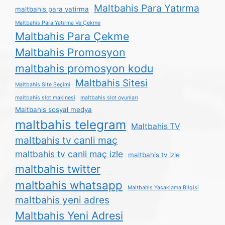
Maltbahis Para Yatırma
maltbahis para yatirma
Maltbahis Para Yatırma Ve Çekme
Maltbahis Para Çekme
Maltbahis Promosyon
maltbahis promosyon kodu
Maltbahis Sitesi
Maltbahis Site Seçimi
maltbahis slot makinesi
maltbahis slot oyunları
Maltbahis sosyal medya
maltbahis telegram
Maltbahis TV
maltbahis tv canli maç
maltbahis tv canli maç izle
maltbahis tv izle
maltbahis twitter
maltbahis whatsapp
Maltbahis Yasaklama Bilgisi
maltbahis yeni adres
Maltbahis Yeni Adresi