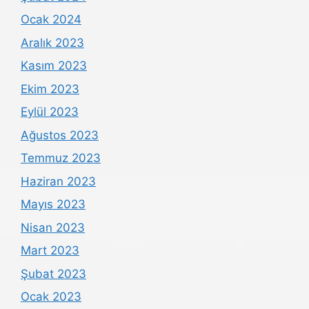
Ocak 2024
Aralık 2023
Kasım 2023
Ekim 2023
Eylül 2023
Ağustos 2023
Temmuz 2023
Haziran 2023
Mayıs 2023
Nisan 2023
Mart 2023
Şubat 2023
Ocak 2023