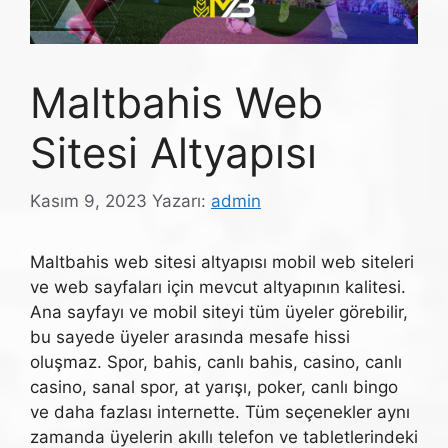
Maltbahis Web
Sitesi Altyapısı
Kasım 9, 2023
Yazarı:
admin
Maltbahis web sitesi altyapısı mobil web siteleri
ve web sayfaları için mevcut altyapının kalitesi.
Ana sayfayı ve mobil siteyi tüm üyeler görebilir,
bu sayede üyeler arasında mesafe hissi
oluşmaz. Spor, bahis, canlı bahis, casino, canlı
casino, sanal spor, at yarışı, poker, canlı bingo
ve daha fazlası internette. Tüm seçenekler aynı
zamanda üyelerin akıllı telefon ve tabletlerindeki