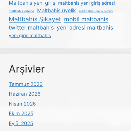
Maltbahis yeni giriş
maltbahis yeni giriş adresi
Maltbahis üyelik
maltbahis ödeme
maltbahis üyelik süreci
Maltbahis Şikayet
mobil maltbahis
twitter maltbahis
yeni adresi maltbahis
yeni giris maltbahis
Arşivler
Temmuz 2026
Haziran 2026
Nisan 2026
Ekim 2025
Eylül 2025