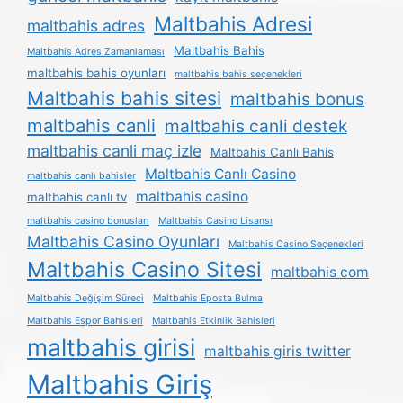
Maltbahis Adresi
maltbahis adres
Maltbahis Bahis
Maltbahis Adres Zamanlaması
maltbahis bahis oyunları
maltbahis bahis seçenekleri
Maltbahis bahis sitesi
maltbahis bonus
maltbahis canli
maltbahis canli destek
maltbahis canli maç izle
Maltbahis Canlı Bahis
Maltbahis Canlı Casino
maltbahis canlı bahisler
maltbahis casino
maltbahis canlı tv
maltbahis casino bonusları
Maltbahis Casino Lisansı
Maltbahis Casino Oyunları
Maltbahis Casino Seçenekleri
Maltbahis Casino Sitesi
maltbahis com
Maltbahis Değişim Süreci
Maltbahis Eposta Bulma
Maltbahis Espor Bahisleri
Maltbahis Etkinlik Bahisleri
maltbahis girisi
maltbahis giris twitter
Maltbahis Giriş