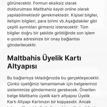
görünecektir. Formun eksiksiz olarak
doldurulması
Maltbahis kaydı online olarak
yapılabilmektedir
gerekmektedir. Kişisel bilgiler,
iletişim bilgileri, para birimi vb.Aşağıdakiler gibi
çeşitli ayrıntıları girmeniz istenecektir: Tüm
bilgiler doğru bir şekilde girildiğinde son işlem
e-posta adresinize bir onay bağlantısı
gönderilecektir.
Maltbahis Üyelik Kartı
Altyapısı
Bu bağlantıya tıkladığınızda bu gerçekleşecektir.
Çünkü üyeliğinizi tamamlamak için belgelerinizi
sistemimize göndermeniz gerekecek. Önerilen
belge
Maltbahis üyelik kartı altyapısı
Üyelik
Kartı Altyapı Kartınızın bir kopyasıdır. Ancak