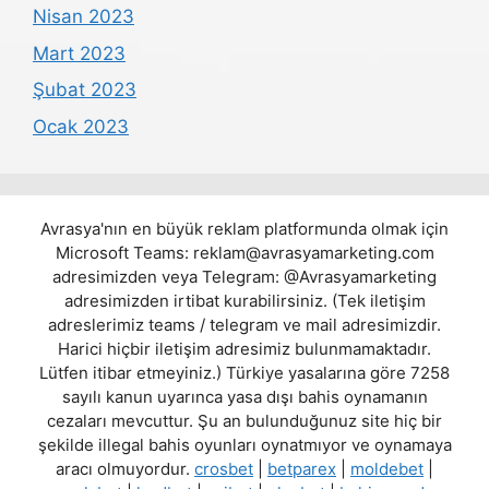
Nisan 2023
Mart 2023
Şubat 2023
Ocak 2023
Avrasya'nın en büyük reklam platformunda olmak için
Microsoft Teams:
reklam@avrasyamarketing.com
adresimizden veya Telegram: @Avrasyamarketing
adresimizden irtibat kurabilirsiniz. (Tek iletişim
adreslerimiz teams / telegram ve mail adresimizdir.
Harici hiçbir iletişim adresimiz bulunmamaktadır.
Lütfen itibar etmeyiniz.) Türkiye yasalarına göre 7258
sayılı kanun uyarınca yasa dışı bahis oynamanın
cezaları mevcuttur. Şu an bulunduğunuz site hiç bir
şekilde illegal bahis oyunları oynatmıyor ve oynamaya
aracı olmuyordur.
crosbet
|
betparex
|
moldebet
|