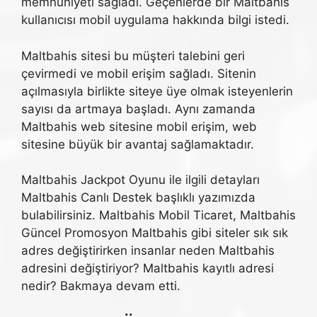
memnuniyeti sağladı. Geçenlerde bir Maltbahis
kullanıcısı mobil uygulama hakkında bilgi istedi.
Maltbahis sitesi bu müşteri talebini geri
çevirmedi ve mobil erişim sağladı. Sitenin
açılmasıyla birlikte siteye üye olmak isteyenlerin
sayısı da artmaya başladı. Aynı zamanda
Maltbahis web sitesine mobil erişim, web
sitesine büyük bir avantaj sağlamaktadır.
Maltbahis Jackpot Oyunu ile ilgili detayları
Maltbahis Canlı Destek başlıklı yazımızda
bulabilirsiniz. Maltbahis Mobil Ticaret, Maltbahis
Güncel Promosyon Maltbahis gibi siteler sık ​​sık
adres değiştirirken insanlar neden Maltbahis
adresini değiştiriyor? Maltbahis kayıtlı adresi
nedir? Bakmaya devam etti.