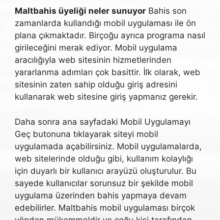
Maltbahis üyeliği neler sunuyor
Bahis son
zamanlarda kullandığı mobil uygulaması ile ön
plana çıkmaktadır. Birçoğu ayrıca programa nasıl
girileceğini merak ediyor. Mobil uygulama
aracılığıyla web sitesinin hizmetlerinden
yararlanma adımları çok basittir. İlk olarak, web
sitesinin zaten sahip olduğu giriş adresini
kullanarak web sitesine giriş yapmanız gerekir.
Daha sonra ana sayfadaki Mobil Uygulamayı
Geç butonuna tıklayarak siteyi mobil
uygulamada açabilirsiniz. Mobil uygulamalarda,
web sitelerinde olduğu gibi, kullanım kolaylığı
için duyarlı bir kullanıcı arayüzü oluşturulur. Bu
sayede kullanıcılar sorunsuz bir şekilde mobil
uygulama üzerinden bahis yapmaya devam
edebilirler. Maltbahis mobil uygulaması birçok
yönden mükemmeldir ve çoğu kişi tarafından