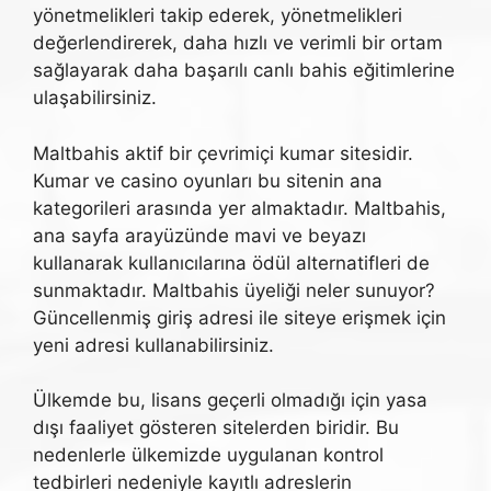
yönetmelikleri takip ederek, yönetmelikleri
değerlendirerek, daha hızlı ve verimli bir ortam
sağlayarak daha başarılı canlı bahis eğitimlerine
ulaşabilirsiniz.
Maltbahis aktif bir çevrimiçi kumar sitesidir.
Kumar ve casino oyunları bu sitenin ana
kategorileri arasında yer almaktadır. Maltbahis,
ana sayfa arayüzünde mavi ve beyazı
kullanarak kullanıcılarına ödül alternatifleri de
sunmaktadır. Maltbahis üyeliği neler sunuyor?
Güncellenmiş giriş adresi ile siteye erişmek için
yeni adresi kullanabilirsiniz.
Ülkemde bu, lisans geçerli olmadığı için yasa
dışı faaliyet gösteren sitelerden biridir. Bu
nedenlerle ülkemizde uygulanan kontrol
tedbirleri nedeniyle kayıtlı adreslerin