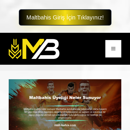
Maltbahis Giriş İçin Tıklayınız!
İçeriğe
atla
Menü