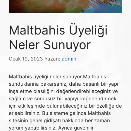
Maltbahis Üyeliği
Neler Sunuyor
Ocak 19, 2023
Yazarı:
admin
Maltbahis üyeliği neler sunuyor Maltbahis
sunduklarına bakarsanız, daha başarılı bir yapı
inşa etme olasılığını değerlendirebileceğiniz ve
sağlam ve sorunsuz bir yapıyı değerlendirmek
için etkileşimde bulunabileceğiniz bir özelliğe de
erişebilirsiniz. Bu sisteme gelince Maltbahis
sitesinin genel gidişatı hakkında her zaman
yorum yapabilirsiniz. Ayrıca güvenilir