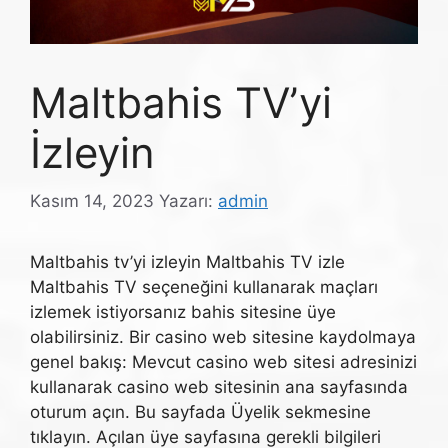
Maltbahis TV’yi
İzleyin
Kasım 14, 2023
Yazarı:
admin
Maltbahis tv’yi izleyin Maltbahis TV izle
Maltbahis TV seçeneğini kullanarak maçları
izlemek istiyorsanız bahis sitesine üye
olabilirsiniz. Bir casino web sitesine kaydolmaya
genel bakış: Mevcut casino web sitesi adresinizi
kullanarak casino web sitesinin ana sayfasında
oturum açın. Bu sayfada Üyelik sekmesine
tıklayın. Açılan üye sayfasına gerekli bilgileri