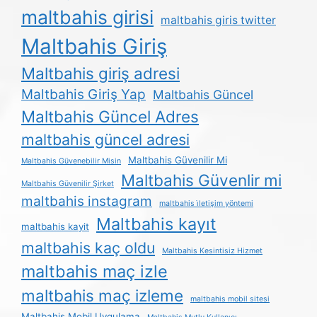
maltbahis girisi
maltbahis giris twitter
Maltbahis Giriş
Maltbahis giriş adresi
Maltbahis Giriş Yap
Maltbahis Güncel
Maltbahis Güncel Adres
maltbahis güncel adresi
Maltbahis Güvenilir Mi
Maltbahis Güvenebilir Misin
Maltbahis Güvenlir mi
Maltbahis Güvenilir Şirket
maltbahis instagram
maltbahis i̇letişim yöntemi
Maltbahis kayıt
maltbahis kayit
maltbahis kaç oldu
Maltbahis Kesintisiz Hizmet
maltbahis maç izle
maltbahis maç izleme
maltbahis mobil sitesi
Maltbahis Mobil Uygulama