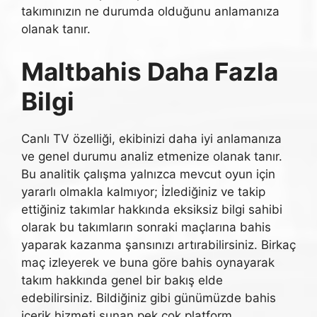
takımınızın ne durumda olduğunu anlamanıza
olanak tanır.
Maltbahis Daha Fazla
Bilgi
Canlı TV özelliği, ekibinizi daha iyi anlamanıza
ve genel durumu analiz etmenize olanak tanır.
Bu analitik çalışma yalnızca mevcut oyun için
yararlı olmakla kalmıyor; İzlediğiniz ve takip
ettiğiniz takımlar hakkında eksiksiz bilgi sahibi
olarak bu takımların sonraki maçlarına bahis
yaparak kazanma şansınızı artırabilirsiniz. Birkaç
maç izleyerek ve buna göre bahis oynayarak
takım hakkında genel bir bakış elde
edebilirsiniz. Bildiğiniz gibi günümüzde bahis
içerik hizmeti sunan pek çok platform