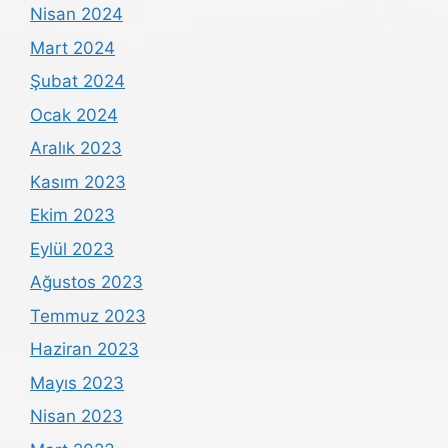
Nisan 2024
Mart 2024
Şubat 2024
Ocak 2024
Aralık 2023
Kasım 2023
Ekim 2023
Eylül 2023
Ağustos 2023
Temmuz 2023
Haziran 2023
Mayıs 2023
Nisan 2023