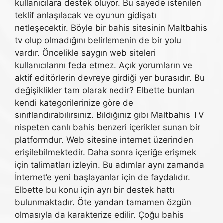
kullanıcılara destek oluyor. Bu sayede istenilen
teklif anlaşılacak ve oyunun gidişatı
netleşecektir. Böyle bir bahis sitesinin Maltbahis
tv olup olmadığını belirlemenin de bir yolu
vardır. Öncelikle saygın web siteleri
kullanıcılarını feda etmez. Açık yorumların ve
aktif editörlerin devreye girdiği yer burasıdır. Bu
değişiklikler tam olarak nedir? Elbette bunları
kendi kategorilerinize göre de
sınıflandırabilirsiniz. Bildiğiniz gibi Maltbahis TV
nispeten canlı bahis benzeri içerikler sunan bir
platformdur. Web sitesine internet üzerinden
erişilebilmektedir. Daha sonra içeriğe erişmek
için talimatları izleyin. Bu adımlar aynı zamanda
İnternet’e yeni başlayanlar için de faydalıdır.
Elbette bu konu için ayrı bir destek hattı
bulunmaktadır. Öte yandan tamamen özgün
olmasıyla da karakterize edilir. Çoğu bahis