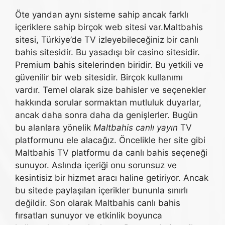
Öte yandan aynı sisteme sahip ancak farklı
içeriklere sahip birçok web sitesi var.Maltbahis
sitesi, Türkiye’de TV izleyebileceğiniz bir canlı
bahis sitesidir. Bu yasadışı bir casino sitesidir.
Premium bahis sitelerinden biridir. Bu yetkili ve
güvenilir bir web sitesidir. Birçok kullanımı
vardır. Temel olarak size bahisler ve seçenekler
hakkında sorular sormaktan mutluluk duyarlar,
ancak daha sonra daha da genişlerler. Bugün
bu alanlara yönelik
Maltbahis canlı yayın
TV
platformunu ele alacağız. Öncelikle her site gibi
Maltbahis TV platformu da canlı bahis seçeneği
sunuyor. Aslında içeriği onu sorunsuz ve
kesintisiz bir hizmet aracı haline getiriyor. Ancak
bu sitede paylaşılan içerikler bununla sınırlı
değildir. Son olarak Maltbahis canlı bahis
fırsatları sunuyor ve etkinlik boyunca