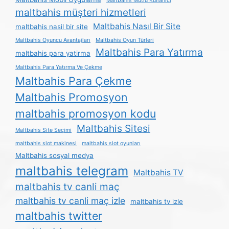
Maltbahis Mutlu Kullanıcı
maltbahis müşteri hizmetleri
Maltbahis Nasıl Bir Site
maltbahis nasil bir site
Maltbahis Oyuncu Avantajları
Maltbahis Oyun Türleri
Maltbahis Para Yatırma
maltbahis para yatirma
Maltbahis Para Yatırma Ve Çekme
Maltbahis Para Çekme
Maltbahis Promosyon
maltbahis promosyon kodu
Maltbahis Sitesi
Maltbahis Site Seçimi
maltbahis slot makinesi
maltbahis slot oyunları
Maltbahis sosyal medya
maltbahis telegram
Maltbahis TV
maltbahis tv canli maç
maltbahis tv canli maç izle
maltbahis tv izle
maltbahis twitter