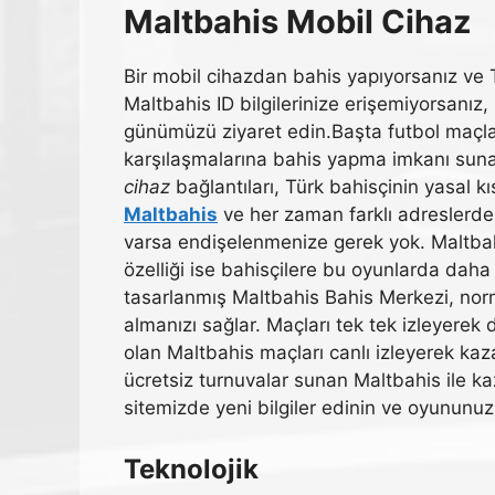
Maltbahis Mobil Cihaz
Bir mobil cihazdan bahis yapıyorsanız ve T
Maltbahis ID bilgilerinize erişemiyorsanız,
günümüzü ziyaret edin.Başta futbol maçl
karşılaşmalarına bahis yapma imkanı sunar
cihaz
bağlantıları, Türk bahisçinin yasal k
Maltbahis
ve her zaman farklı adreslerden
varsa endişelenmenize gerek yok. Maltbahis
özelliği ise bahisçilere bu oyunlarda daha 
tasarlanmış Maltbahis Bahis Merkezi, norma
almanızı sağlar. Maçları tek tek izleyerek
olan Maltbahis maçları canlı izleyerek kaza
ücretsiz turnuvalar sunan Maltbahis ile ka
sitemizde yeni bilgiler edinin ve oyununuz
Teknolojik