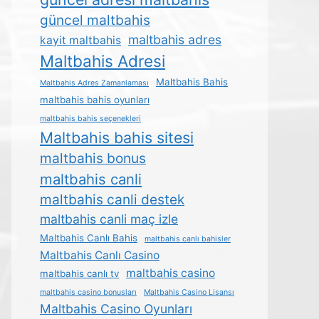
güncel maltbahis
maltbahis adres
kayit maltbahis
Maltbahis Adresi
Maltbahis Bahis
Maltbahis Adres Zamanlaması
maltbahis bahis oyunları
maltbahis bahis seçenekleri
Maltbahis bahis sitesi
maltbahis bonus
maltbahis canli
maltbahis canli destek
maltbahis canli maç izle
Maltbahis Canlı Bahis
maltbahis canlı bahisler
Maltbahis Canlı Casino
maltbahis casino
maltbahis canlı tv
maltbahis casino bonusları
Maltbahis Casino Lisansı
Maltbahis Casino Oyunları