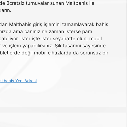
inde ücretsiz turnuvalar sunan Maltbahis ile
karın.
zdan Maltbahis giriş işlemini tamamlayarak bahis
ımızda ama canınız ne zaman isterse para
iliyor. İster işte ister seyahatte olun, mobil
ve işlem yapabilirsiniz. Şık tasarımı sayesinde
abletlerde değil mobil cihazlarda da sorunsuz bir
ltbahis Yeni Adresi