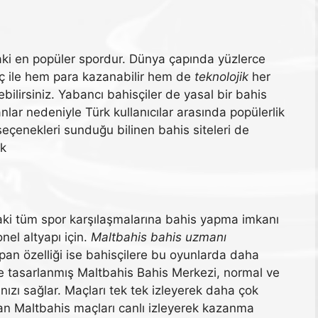
adaki en popüler spordur. Dünya çapında yüzlerce
aç ile hem para kazanabilir hem de
teknolojik
her
bilirsiniz. Yabancı bahisçiler de yasal bir bahis
lar nedeniyle Türk kullanıcılar arasında popülerlik
seçenekleri sunduğu bilinen bahis siteleri de
ak
ki tüm spor karşılaşmalarına bahis yapma imkanı
nel altyapı için.
Maltbahis bahis uzmanı
yapan özelliği ise bahisçilere bu oyunlarda daha
lde tasarlanmış Maltbahis Bahis Merkezi, normal ve
anızı sağlar. Maçları tek tek izleyerek daha çok
lan Maltbahis maçları canlı izleyerek kazanma