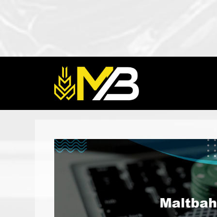
İçeriğe
atla