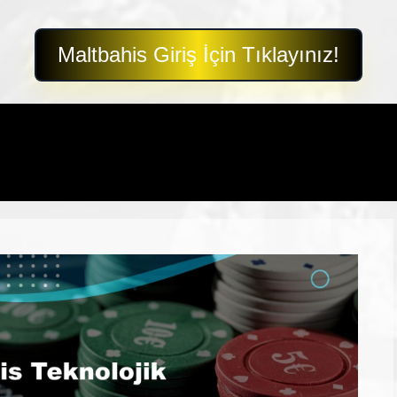
Maltbahis Giriş İçin Tıklayınız!