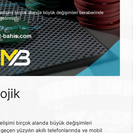
ojik
elişimi birçok alanda büyük değişimleri
geçen yüzyılın akıllı telefonlarında ve mobil