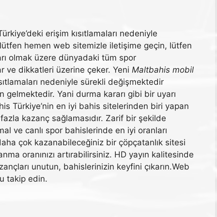
ürkiye’deki erişim kısıtlamaları nedeniyle
 lütfen hemen web sitemizle iletişime geçin, lütfen
arı olmak üzere dünyadaki tüm spor
 ve dikkatleri üzerine çeker. Yeni
Maltbahis mobil
ısıtlamaları nedeniyle sürekli değişmektedir
 gelmektedir. Yani durma kararı gibi bir uyarı
 Türkiye’nin en iyi bahis sitelerinden biri yapan
fazla kazanç sağlamasıdır. Zarif bir şekilde
l ve canlı spor bahislerinde en iyi oranları
 daha çok kazanabileceğiniz bir çöpçatanlık sitesi
nma oranınızı artırabilirsiniz. HD yayın kalitesinde
zançları unutun, bahislerinizin keyfini çıkarın.Web
u takip edin.