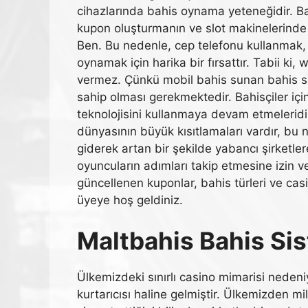
cihazlarında bahis oynama yeteneğidir. B
kupon oluşturmanın ve slot makinelerinde k
Ben. Bu nedenle, cep telefonu kullanmak, 
oynamak için harika bir fırsattır. Tabii ki,
vermez. Çünkü mobil bahis sunan bahis sağl
sahip olması gerekmektedir. Bahisçiler içi
teknolojisini kullanmaya devam etmeleridi
dünyasının büyük kısıtlamaları vardır, bu 
giderek artan bir şekilde yabancı şirketler
oyuncuların adımları takip etmesine izin ve
güncellenen kuponlar, bahis türleri ve cas
üyeye hoş geldiniz.
Maltbahis Bahis Si
Ülkemizdeki sınırlı casino mimarisi nedeniyl
kurtarıcısı haline gelmiştir. Ülkemizden m