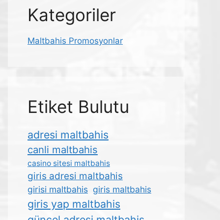
Kategoriler
Maltbahis Promosyonlar
Etiket Bulutu
adresi maltbahis
canli maltbahis
casino sitesi maltbahis
giris adresi maltbahis
girisi maltbahis
giris maltbahis
giris yap maltbahis
güncel adresi maltbahis