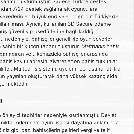
b tasarımı oluşturmuştur. Sadece Türkçe destek
afından 7/24 destek sağlanarak oyunculara
 severlerin en büyük endişelerinden biri Türkiye’de
kullanılması. Ayrıca, kullanılan 3D Secure ödeme
müş güvenlik prosedürlerine bağlı kaldığını
 nedeniyle, bahisçiler genellikle oyun severler
 sahip bir kupon tabanı oluşturur.
Maltbahis bahis
barındıran ve ülkemizdeki bahisçiler arasında
tbahis kayıtlı adresini ziyaret eden bahis tutkunları,
lirler. Maltbahis sistemi, üyelerin bonusu rahatlıkla
 oyun yayınları oluşturarak daha yüksek kazanç elde
içermektedir.
ı
nleyici tedbirler nedeniyle kısıtlanmıştır. Devlet
 bir miktar ödeme ve oyun lisansı dayatma anlamında
iniz gibi bazı bahisçilerin gelirleri vergi ve telif