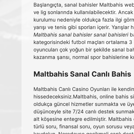
Başlangıçta, sanal bahisler Maltbahis web
ve lig sonlarında kullanılabilecektir. Ancak
kurulumu nedeniyle oldukça fazla ilgi görmüş
yarışı ve tenis gibi sporları içerir. Yarışl
Maltbahis sanal bahisler sanal bahisleri
ba
kategorisindeki futbol maçları ortalama 3
oyuncuları çok yoğun bir şekilde sanal bahi
kazanma şansı, normal spor bahislerine kı
Maltbahis Sanal Canlı Bahis
Maltbahis Canlı Casino Oyunları ile kendin
hissedeceksiniz.Maltbahis, online bahis site
oldukça güncel hizmetler sunmakta ve üy
düşünceyle site 7/24 canlı destek sunmak
alt köşesine entegre edilmiştir. Maltbahis çe
türlü soru, finansal soru, oyun sorusu vey
kaydolun. Neredeyse gecikmeli canlı dest