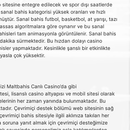
 sitesine entegre edilecek ve spor dışı saatlerde
 sanal bahis kategorisi yüksek oranları ve hızlı
tür. Sanal bahis futbol, ​​basketbol, ​​at yarışı, tazı
ar hassas algoritmalara göre oynanır ve bu sanal
hisleri tam animasyonla görüntülenir. Sanal bahis
 dakika sürmektedir. Bu hızdan dolayı casino
sler yapmaktadır. Kesinlikle şanslı bir etkinlikte
yasla çok yüksektir.
izi Maltbahis Canlı Casino’da gibi
si, lisanslı casino altyapısı ve mobil sitesi olarak
elerinin her zaman yanında bulunmaktadır. Bu
tadır. Çevrimiçi destek bölümü web sitesinin sağ
vrimiçi bahis sitesiyle ilgili aklınıza takılan her
a soruna yanıt almak için çevrimiçi desteğimize
ek sayesinde personelimiz asla katılımcılardan