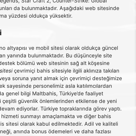
egends, Star Craft 2, Counter-Strike: Global
yunları da bulunmaktadır. Aşağıdaki web sitesinde
nma yüzdesi oldukça yüksektir.
i
ino altyapısı ve mobil sitesi olarak oldukça güncel
an yanında bulunmaktadır. Bu düşünceyle site
 destek bölümü web sitesinin sağ alt köşesine
sitesi
çevrimiçi bahis sitesiyle ilgili aklınıza takılan
 veya soruna yanıt almak için çevrimiçi desteğimize
ek sayesinde personelimiz asla katılımcılardan
a genel bilgi Maltbahis, Türkiye’de faaliyet
ri çeşitli güvenlik önlemlerinden etkilense de yeni
 devam ediyorlar. Türkiye topraklarında görev yaptı.
iyi hizmeti sunmayı amaçlamakta ve diğer bahis
is sitesi olarak kabul edilmektedir. Adil ve kaliteli
çeneği, anında bonus ödemeleri ve daha fazlası