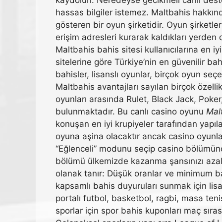
hassas bilgiler istemez. Maltbahis hakkınd
gösteren bir oyun şirketidir. Oyun şirketle
erişim adresleri kurarak kaldıkları yerden
Maltbahis bahis sitesi kullanıcılarına en 
sitelerine göre Türkiye’nin en güvenilir bah
bahisler, lisanslı oyunlar, birçok oyun se
Maltbahis avantajları sayılan birçok özelli
oyunları arasında Rulet, Black Jack, Poker
bulunmaktadır. Bu canlı casino oyunu
Mal
konuşan en iyi krupiyeler tarafından yapıla
oyuna aşina olacaktır ancak casino oyunl
“Eğlenceli” modunu seçip casino bölümünde
bölümü ülkemizde kazanma şansınızı azalt
olanak tanır: Düşük oranlar ve minimum bah
kapsamlı bahis duyuruları sunmak için lisa
portalı futbol, ​​basketbol, ​​ragbi, masa t
sporlar için spor bahis kuponları maç sıras