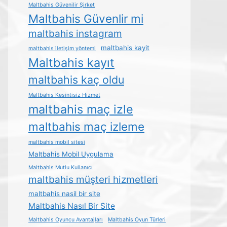
Maltbahis Güvenilir Şirket
Maltbahis Güvenlir mi
maltbahis instagram
maltbahis kayit
maltbahis i̇letişim yöntemi
Maltbahis kayıt
maltbahis kaç oldu
Maltbahis Kesintisiz Hizmet
maltbahis maç izle
maltbahis maç izleme
maltbahis mobil sitesi
Maltbahis Mobil Uygulama
Maltbahis Mutlu Kullanıcı
maltbahis müşteri hizmetleri
maltbahis nasil bir site
Maltbahis Nasıl Bir Site
Maltbahis Oyuncu Avantajları
Maltbahis Oyun Türleri