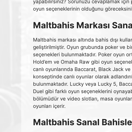
yapabilirsiniz? Sorunuzu cevaplamak için p
oyun seçeneklerinin olduğunu göreceksini
Maltbahis Markası Sanal
Maltbahis markası altında bahis dışı kull
geliştirilmiştir. Oyun grubunda poker ve bi
seçenekleri bulunmaktadır. Poker oyun o
Hold’em ve Omaha Raw gibi oyun seçenek
canlı oyunlarında Baccarat, Black Jack ve R
konseptinde canlı oyunlar olarak adlandırı
bulunmaktadır. Lucky veya Lucky 5, Bacca
Duel gibi farklı oyun seçeneklerini oynayabi
bölümüdür ve video slotları, masa oyunların
oyunları içerir.
Maltbahis Sanal Bahisle