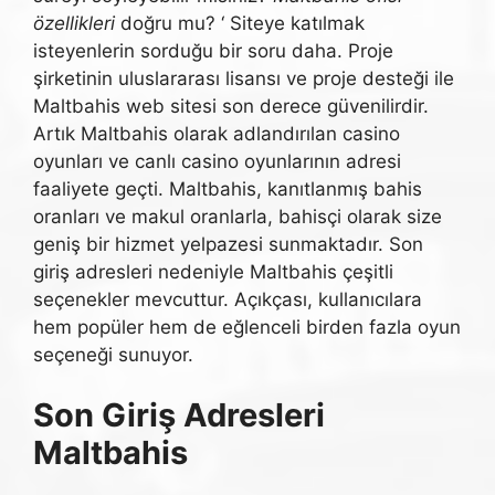
özellikleri
doğru mu? ‘ Siteye katılmak
isteyenlerin sorduğu bir soru daha. Proje
şirketinin uluslararası lisansı ve proje desteği ile
Maltbahis web sitesi son derece güvenilirdir.
Artık Maltbahis olarak adlandırılan casino
oyunları ve canlı casino oyunlarının adresi
faaliyete geçti. Maltbahis, kanıtlanmış bahis
oranları ve makul oranlarla, bahisçi olarak size
geniş bir hizmet yelpazesi sunmaktadır. Son
giriş adresleri nedeniyle Maltbahis çeşitli
seçenekler mevcuttur. Açıkçası, kullanıcılara
hem popüler hem de eğlenceli birden fazla oyun
seçeneği sunuyor.
Son Giriş Adresleri
Maltbahis