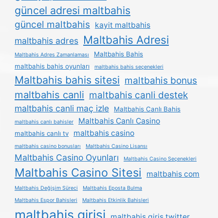
güncel adresi maltbahis
güncel maltbahis
kayit maltbahis
Maltbahis Adresi
maltbahis adres
Maltbahis Bahis
Maltbahis Adres Zamanlaması
maltbahis bahis oyunları
maltbahis bahis seçenekleri
Maltbahis bahis sitesi
maltbahis bonus
maltbahis canli
maltbahis canli destek
maltbahis canli maç izle
Maltbahis Canlı Bahis
Maltbahis Canlı Casino
maltbahis canlı bahisler
maltbahis casino
maltbahis canlı tv
maltbahis casino bonusları
Maltbahis Casino Lisansı
Maltbahis Casino Oyunları
Maltbahis Casino Seçenekleri
Maltbahis Casino Sitesi
maltbahis com
Maltbahis Değişim Süreci
Maltbahis Eposta Bulma
Maltbahis Espor Bahisleri
Maltbahis Etkinlik Bahisleri
maltbahis girisi
maltbahis giris twitter