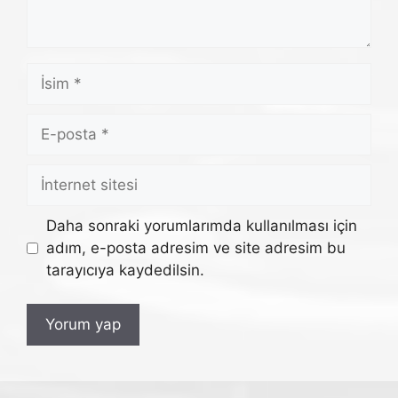
İsim
E-
posta
İnternet
sitesi
Daha sonraki yorumlarımda kullanılması için
adım, e-posta adresim ve site adresim bu
tarayıcıya kaydedilsin.