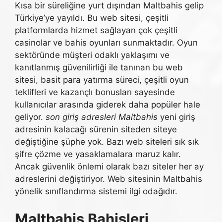
Kısa bir süreliğine yurt dışından Maltbahis gelip
Türkiye’ye yayıldı. Bu web sitesi, çeşitli
platformlarda hizmet sağlayan çok çeşitli
casinolar ve bahis oyunları sunmaktadır. Oyun
sektöründe müşteri odaklı yaklaşımı ve
kanıtlanmış güvenilirliği ile tanınan bu web
sitesi, basit para yatırma süreci, çeşitli oyun
teklifleri ve kazançlı bonusları sayesinde
kullanıcılar arasında giderek daha popüler hale
geliyor.
son giriş adresleri Maltbahis
yeni giriş
adresinin kalacağı sürenin siteden siteye
değiştiğine şüphe yok. Bazı web siteleri sık sık
şifre çözme ve yasaklamalara maruz kalır.
Ancak güvenlik önlemi olarak bazı siteler her ay
adreslerini değiştiriyor. Web sitesinin Maltbahis
yönelik sınıflandırma sistemi ilgi odağıdır.
Maltbahis Bahisleri