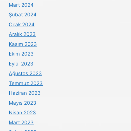
Mart 2024
Şubat 2024
Ocak 2024
Aralık 2023
Kasım 2023
Ekim 2023
Eylül 2023
Ağustos 2023
Temmuz 2023
Haziran 2023
Mayıs 2023
Nisan 2023
Mart 2023