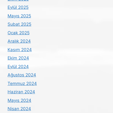
Eylül 2025
Mayıs 2025
Şubat 2025
Ocak 2025
Aralık 2024
Kasım 2024
Ekim 2024
Eylül 2024
Ağustos 2024
Temmuz 2024
Haziran 2024
Mayıs 2024
Nisan 2024