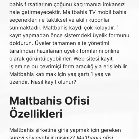
bahis fırsatlarının çoğunu kaçırmanızı imkansız
hale getirmeyecektir. Maltbahis TV mobil bahis
seçenekleri ile taktiksel ve akıllı kuponlar
sunmaktadır. Maltbahis kaydı çok kolaydır. ‘
kayıt yapmadan önce sistemdeki üyelik formunu
doldurun. Üyeler tamamen site yönetimi
tarafından hazırlanan üyelik formlarını online
olarak görüntüleyebilirler. Web sitesi kayıt
işlemine bu çevrimiçi form aracılığıyla erişilebilir.
Maltbahis katılmak için yaş şartı 1 yaş ve
üzeridir. Nasıl kayıt olunur?
Maltbahis Ofisi
Özellikleri
Maltbahis şirketine giriş yapmak için gereken
süreyi söyleyebilir misiniz?
Maltbahis ofisi