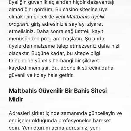
üyeliğin güvenlik açısından hiçbir dezavantajı
olmadığını gördüm. Bu casino sitesine üye
olmak için öncelikle yeni
Maltbahis üyelik
programı
giriş adresinizle sayfayı ziyaret
etmelisiniz. Daha sonra sağ üstteki kayıt
menüsünden programı başlatın. Şu anda
üyelerden malzeme talep etmezseniz daha hızlı
olacaktır. Bugüne kadar, bu sitede bilgi
taleplerine yönelik herhangi bir şikayet
kaydedilmemiştir. Bu, abonelik sürecini daha
güvenli ve kolay hale getirir.
Maltbahis Güvenilir Bir Bahis Sitesi
Midir
Adresleri şirket içinde zamanında güncelleyin ve
endişeler olduğunda profesyonelce hareket
edin. Yeni oturum açma adresiniz, yeni