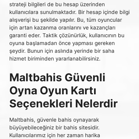
strateji bilgileri de bu hesap üzerinden
kullanıcılara sunulmaktadır. Bir hesap içinde bilgi
alışverişi bu şekilde yapılır. Bu, tüm oyuncular
için artan kazanma oranlarını ve kazançları
garanti eder. Taktik çözünürlük, kullanıcının bu
oyuna başlamadan önce yapması gereken
şeydir. Bunun için aslında yerinde bir saha
hizmet biriminden yararlanabilirsiniz.
Maltbahis Güvenli
Oyna Oyun Kartı
Seçenekleri Nelerdir
Maltbahis, güvenle bahis oynayarak
büyüyebileceğiniz bir bahis sitesidir.
Kullanıcılarımız için her zaman harika