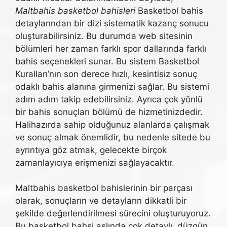
Maltbahis basketbol bahisleri
Basketbol bahis
detaylarından bir dizi sistematik kazanç sonucu
oluşturabilirsiniz. Bu durumda web sitesinin
bölümleri her zaman farklı spor dallarında farklı
bahis seçenekleri sunar. Bu sistem Basketbol
Kuralları’nın son derece hızlı, kesintisiz sonuç
odaklı bahis alanına girmenizi sağlar. Bu sistemi
adım adım takip edebilirsiniz. Ayrıca çok yönlü
bir bahis sonuçları bölümü de hizmetinizdedir.
Halihazırda sahip olduğunuz alanlarda çalışmak
ve sonuç almak önemlidir, bu nedenle sitede bu
ayrıntıya göz atmak, gelecekte birçok
zamanlayıcıya erişmenizi sağlayacaktır.
Maltbahis basketbol bahislerinin bir parçası
olarak, sonuçların ve detayların dikkatli bir
şekilde değerlendirilmesi sürecini oluşturuyoruz.
Bu basketbol bahsi aslında çok detaylı, düzgün