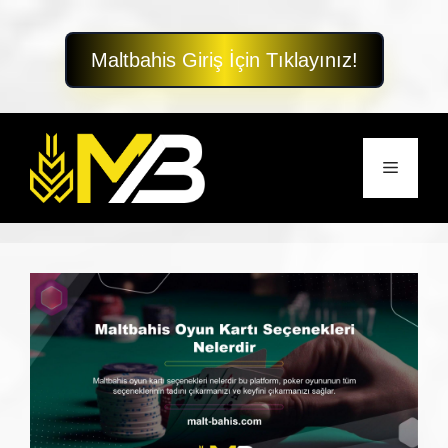
Maltbahis Giriş İçin Tıklayınız!
İçeriğe
atla
Menü