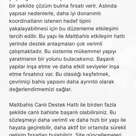
bir şekilde çözüm bulma fırsatı verir. Aslında
yapısal nedenlerle, daha iyi donanımlı
koordinatların istenen hedef tipini
yakalayabilmesi için bu düzenleme etkileşimi
tercih edilir. Bu yapı ile
Maltbahis etkileşim hattı
yerinde destek anlaşmaları çok verimli
çalışmaktadır. Bu sistemle mükemmel yapıyı
yaratmanın bir yolunu bulacaksınız. Başarılı
yapılar inşa etme ve daha etkili seviyeler inşa
etme fırsatınız var. Bu olasılığı keşfetmek,
çevrimiçi bahis yapısını daha ayrıntılı olarak
değerlendirmemizi sağlar.
Maltbahis Canlı Destek Hattı ile birden fazla
şekilde canlı bahiste başarılı olabilirsiniz. Bu
sözleşmeyi daha verimli ve daha hızlı bir yapı ile
hayata geçirebilir, daha aktif bir ortamda sürekli
gelişim fırsatları bulabiliriz. Site güncellemeleri