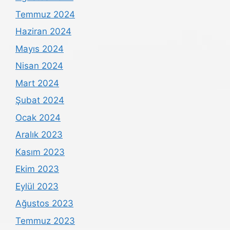
Temmuz 2024
Haziran 2024
Mayıs 2024
Nisan 2024
Mart 2024
Şubat 2024
Ocak 2024
Aralık 2023
Kasım 2023
Ekim 2023
Eylül 2023
Ağustos 2023
Temmuz 2023