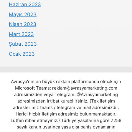
Haziran 2023
Mayıs 2023
Nisan 2023
Mart 2023
Şubat 2023
Ocak 2023
Avrasya'nın en büyük reklam platformunda olmak için
Microsoft Teams:
reklam@avrasyamarketing.com
adresimizden veya Telegram: @Avrasyamarketing
adresimizden irtibat kurabilirsiniz. (Tek iletişim
adreslerimiz teams / telegram ve mail adresimizdir.
Harici hiçbir iletişim adresimiz bulunmamaktadır.
Lütfen itibar etmeyiniz.) Türkiye yasalarına göre 7258
sayılı kanun uyarınca yasa dışı bahis oynamanın