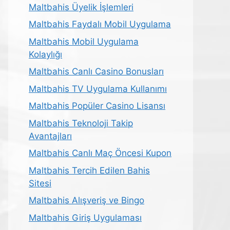
Maltbahis Üyelik İşlemleri
Maltbahis Faydalı Mobil Uygulama
Maltbahis Mobil Uygulama
Kolaylığı
Maltbahis Canlı Casino Bonusları
Maltbahis TV Uygulama Kullanımı
Maltbahis Popüler Casino Lisansı
Maltbahis Teknoloji Takip
Avantajları
Maltbahis Canlı Maç Öncesi Kupon
Maltbahis Tercih Edilen Bahis
Sitesi
Maltbahis Alışveriş ve Bingo
Maltbahis Giriş Uygulaması