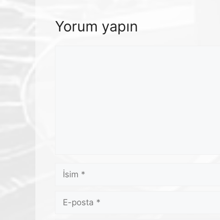
Yorum yapın
Yorum
İsim
E-
posta