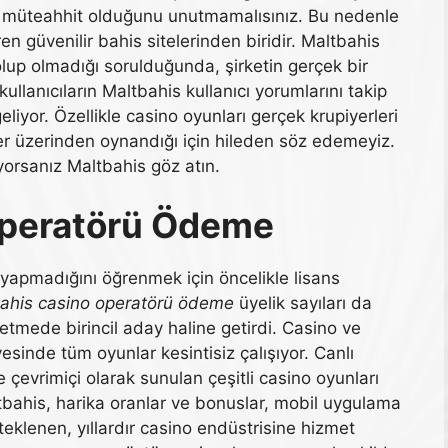
nel müteahhit olduğunu unutmamalısınız. Bu nedenle
en güvenilir bahis sitelerinden biridir. Maltbahis
 olup olmadığı sorulduğunda, şirketin gerçek bir
kullanıcıların Maltbahis kullanıcı yorumlarını takip
iyor. Özellikle casino oyunları gerçek krupiyerleri
vler üzerinden oynandığı için hileden söz edemeyiz.
yorsanız Maltbahis göz atın.
Operatörü Ödeme
 yapmadığını öğrenmek için öncelikle lisans
ahis casino operatörü ödeme
üyelik sayıları da
 etmede birincil aday haline getirdi. Casino ve
esinde tüm oyunlar kesintisiz çalışıyor. Canlı
e çevrimiçi olarak sunulan çeşitli casino oyunları
altbahis, harika oranlar ve bonuslar, mobil uygulama
eklenen, yıllardır casino endüstrisine hizmet