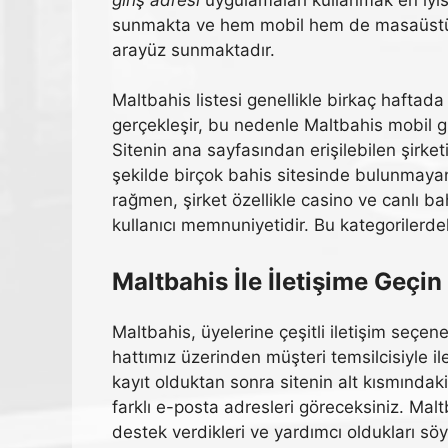
sunmakta ve hem mobil hem de masaüstü v
arayüz sunmaktadır.
Maltbahis listesi genellikle birkaç haftada 
gerçekleşir, bu nedenle Maltbahis mobil g
Sitenin ana sayfasından erişilebilen şirk
şekilde birçok bahis sitesinde bulunmayan
rağmen, şirket özellikle casino ve canlı ba
kullanıcı memnuniyetidir. Bu kategorilerde
Maltbahis İle İletişime Geçin
Maltbahis, üyelerine çeşitli iletişim seçe
hattımız üzerinden müşteri temsilcisiyle i
kayıt olduktan sonra sitenin alt kısmındaki
farklı e-posta adresleri göreceksiniz. Ma
destek verdikleri ve yardımcı oldukları söyl