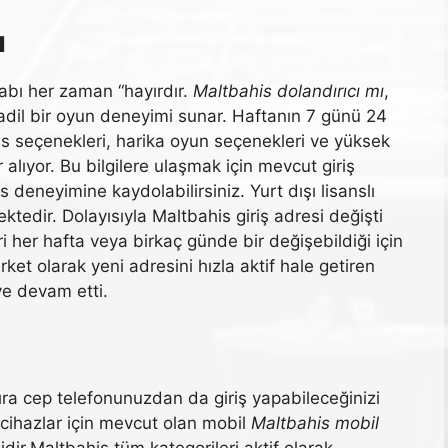
ı
abı her zaman “hayırdır.
Maltbahis dolandırıcı mı
,
dil bir oyun deneyimi sunar. Haftanın 7 günü 24
s seçenekleri, harika oyun seçenekleri ve yüksek
 alıyor. Bu bilgilere ulaşmak için mevcut giriş
s deneyimine kaydolabilirsiniz. Yurt dışı lisanslı
ektedir. Dolayısıyla Maltbahis giriş adresi değişti
i her hafta veya birkaç günde bir değişebildiği için
et olarak yeni adresini hızla aktif hale getiren
ye devam etti.
sıra cep telefonunuzdan da giriş yapabileceğinizi
cihazlar için mevcut olan mobil
Maltbahis mobil
dir.Maltbahis tüm kategorileri aktif olarak