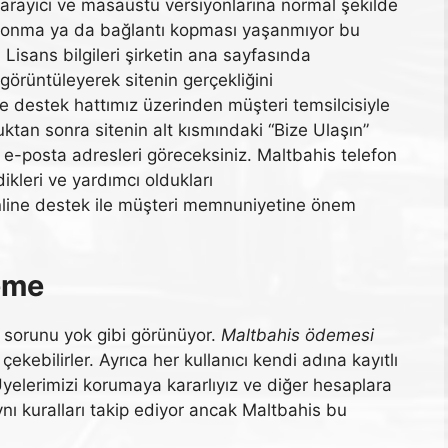
arayıcı ve masaüstü versiyonlarına normal şekilde
 donma ya da bağlantı kopması yaşanmıyor bu
. Lisans bilgileri şirketin ana sayfasında
 görüntüleyerek sitenin gerçekliğini
e destek hattımız üzerinden müşteri temsilcisiyle
uktan sonra sitenin alt kısmındaki “Bize Ulaşın”
ı e-posta adresleri göreceksiniz. Maltbahis telefon
kleri ve yardımcı oldukları
nline destek ile müşteri memnuniyetine önem
eme
sorunu yok gibi görünüyor.
Maltbahis ödemesi
çekebilirler. Ayrıca her kullanıcı kendi adına kayıtlı
yelerimizi korumaya kararlıyız ve diğer hesaplara
 kuralları takip ediyor ancak Maltbahis bu