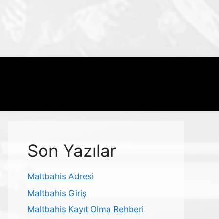
Son Yazılar
Maltbahis Adresi
Maltbahis Giriş
Maltbahis Kayıt Olma Rehberi