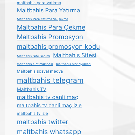
maltbahis para yatirma
Maltbahis Para Yatırma
Maltbahis Para Yatırma Ve Çekme
Maltbahis Para Çekme
Maltbahis Promosyon
maltbahis promosyon kodu
Maltbahis Sitesi
Maltbahis Site Seçimi
maltbahis slot makinesi
maltbahis slot oyunları
Maltbahis sosyal medya
maltbahis telegram
Maltbahis TV
maltbahis tv canli maç
maltbahis tv canli maç izle
maltbahis tv izle
maltbahis twitter
maltbahis whatsapp