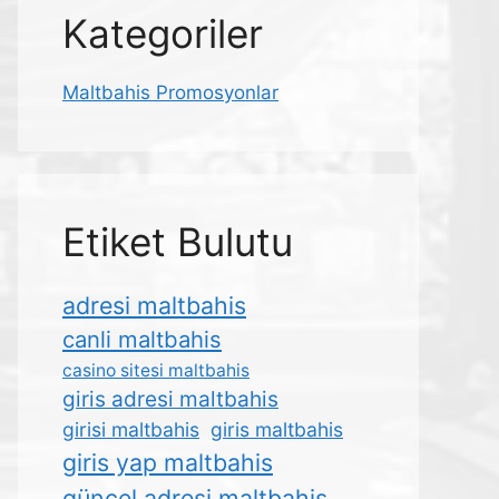
Kategoriler
Maltbahis Promosyonlar
Etiket Bulutu
adresi maltbahis
canli maltbahis
casino sitesi maltbahis
giris adresi maltbahis
girisi maltbahis
giris maltbahis
giris yap maltbahis
güncel adresi maltbahis