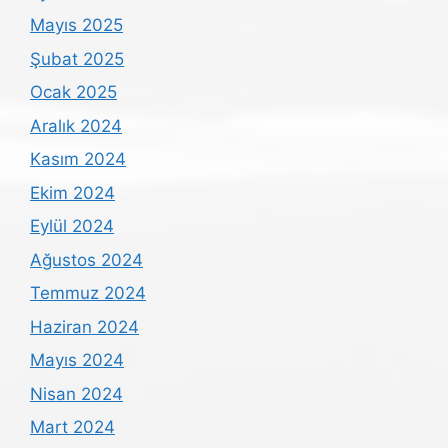
Mayıs 2025
Şubat 2025
Ocak 2025
Aralık 2024
Kasım 2024
Ekim 2024
Eylül 2024
Ağustos 2024
Temmuz 2024
Haziran 2024
Mayıs 2024
Nisan 2024
Mart 2024