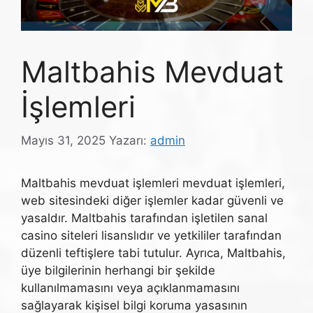
Maltbahis Mevduat
İşlemleri
Mayıs 31, 2025
Yazarı:
admin
Maltbahis mevduat işlemleri mevduat işlemleri,
web sitesindeki diğer işlemler kadar güvenli ve
yasaldır. Maltbahis tarafından işletilen sanal
casino siteleri lisanslıdır ve yetkililer tarafından
düzenli teftişlere tabi tutulur. Ayrıca, Maltbahis,
üye bilgilerinin herhangi bir şekilde
kullanılmamasını veya açıklanmamasını
sağlayarak kişisel bilgi koruma yasasının