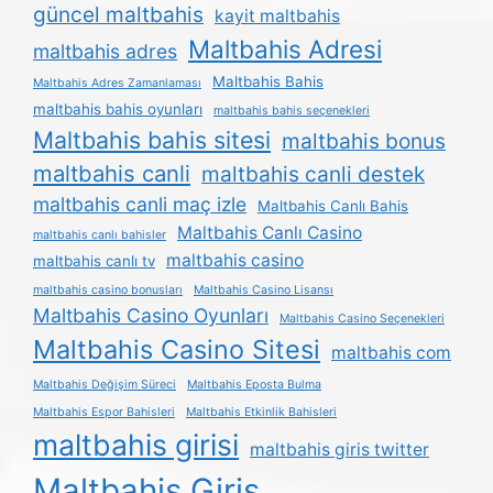
güncel maltbahis
kayit maltbahis
Maltbahis Adresi
maltbahis adres
Maltbahis Bahis
Maltbahis Adres Zamanlaması
maltbahis bahis oyunları
maltbahis bahis seçenekleri
Maltbahis bahis sitesi
maltbahis bonus
maltbahis canli
maltbahis canli destek
maltbahis canli maç izle
Maltbahis Canlı Bahis
Maltbahis Canlı Casino
maltbahis canlı bahisler
maltbahis casino
maltbahis canlı tv
maltbahis casino bonusları
Maltbahis Casino Lisansı
Maltbahis Casino Oyunları
Maltbahis Casino Seçenekleri
Maltbahis Casino Sitesi
maltbahis com
Maltbahis Değişim Süreci
Maltbahis Eposta Bulma
Maltbahis Espor Bahisleri
Maltbahis Etkinlik Bahisleri
maltbahis girisi
maltbahis giris twitter
Maltbahis Giriş