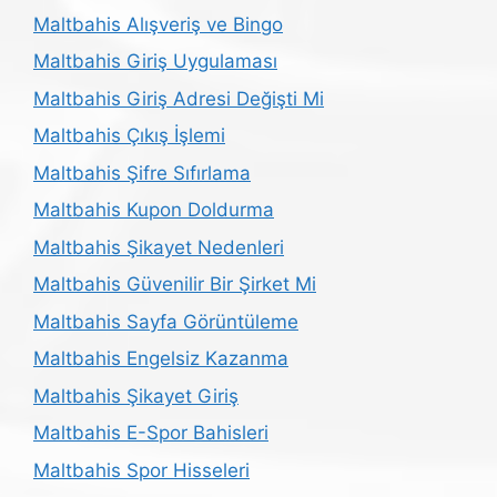
Maltbahis Alışveriş ve Bingo
Maltbahis Giriş Uygulaması
Maltbahis Giriş Adresi Değişti Mi
Maltbahis Çıkış İşlemi
Maltbahis Şifre Sıfırlama
Maltbahis Kupon Doldurma
Maltbahis Şikayet Nedenleri
Maltbahis Güvenilir Bir Şirket Mi
Maltbahis Sayfa Görüntüleme
Maltbahis Engelsiz Kazanma
Maltbahis Şikayet Giriş
Maltbahis E-Spor Bahisleri
Maltbahis Spor Hisseleri