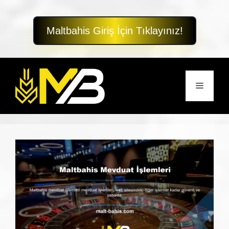
Maltbahis Giriş İçin Tıklayınız!
İçeriğe
atla
Menü