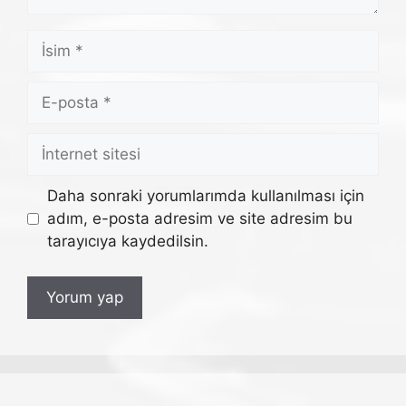
İsim
E-
posta
İnternet
sitesi
Daha sonraki yorumlarımda kullanılması için
adım, e-posta adresim ve site adresim bu
tarayıcıya kaydedilsin.