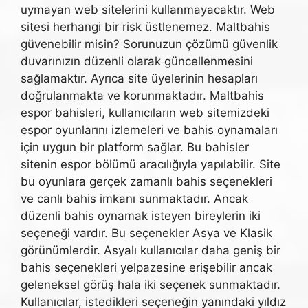
uymayan web sitelerini kullanmayacaktır. Web
sitesi herhangi bir risk üstlenemez. Maltbahis
güvenebilir misin? Sorunuzun çözümü güvenlik
duvarınızın düzenli olarak güncellenmesini
sağlamaktır. Ayrıca site üyelerinin hesapları
doğrulanmakta ve korunmaktadır. Maltbahis
espor bahisleri, kullanıcıların web sitemizdeki
espor oyunlarını izlemeleri ve bahis oynamaları
için uygun bir platform sağlar. Bu bahisler
sitenin espor bölümü aracılığıyla yapılabilir. Site
bu oyunlara gerçek zamanlı bahis seçenekleri
ve canlı bahis imkanı sunmaktadır. Ancak
düzenli bahis oynamak isteyen bireylerin iki
seçeneği vardır. Bu seçenekler Asya ve Klasik
görünümlerdir. Asyalı kullanıcılar daha geniş bir
bahis seçenekleri yelpazesine erişebilir ancak
geleneksel görüş hala iki seçenek sunmaktadır.
Kullanıcılar, istedikleri seçeneğin yanındaki yıldız