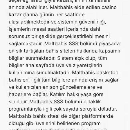
anında alabilirler. Maltbahis elde edilen casino
kazançlarına günün her saatinde
ulaşılabilmektedir ve sistemin güvenilirliği,
işlemlerin mesai saatleri içerisinde dahi
sorunsuz bir şekilde gerçekleştirilebilmesini
sağlamaktadır. Maltbahis SSS bölümü piyasada
en sık tartışılan bahis siteleri hakkında kapsamlı
bilgiler sunmaktadır. Sistem açık olup, tüm
bilgiler ana sayfada üye ve ziyaretçilerin
kullanımına sunulmaktadır. Maltbahis basketbol
bahisleri, ilgili tüm bilgilere anında erişim sağlar
ve kullanıcıları en son güncellemelere ve
haberlere bağlar. Katılım hakkı yaşa göre
sınırlıdır. Maltbahis SSS bölümü ortaklık
programlarıyla ilgili çok sayıda soruyla doludur.
Maltbahis bahis sitesi de diğer platformlarda
olduğu gibi üyelerini belirlenen program