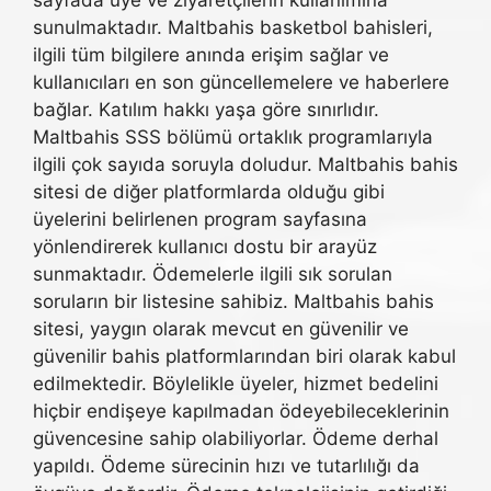
sayfada üye ve ziyaretçilerin kullanımına
sunulmaktadır. Maltbahis basketbol bahisleri,
ilgili tüm bilgilere anında erişim sağlar ve
kullanıcıları en son güncellemelere ve haberlere
bağlar. Katılım hakkı yaşa göre sınırlıdır.
Maltbahis SSS bölümü ortaklık programlarıyla
ilgili çok sayıda soruyla doludur. Maltbahis bahis
sitesi de diğer platformlarda olduğu gibi
üyelerini belirlenen program sayfasına
yönlendirerek kullanıcı dostu bir arayüz
sunmaktadır. Ödemelerle ilgili sık sorulan
soruların bir listesine sahibiz. Maltbahis bahis
sitesi, yaygın olarak mevcut en güvenilir ve
güvenilir bahis platformlarından biri olarak kabul
edilmektedir. Böylelikle üyeler, hizmet bedelini
hiçbir endişeye kapılmadan ödeyebileceklerinin
güvencesine sahip olabiliyorlar. Ödeme derhal
yapıldı. Ödeme sürecinin hızı ve tutarlılığı da