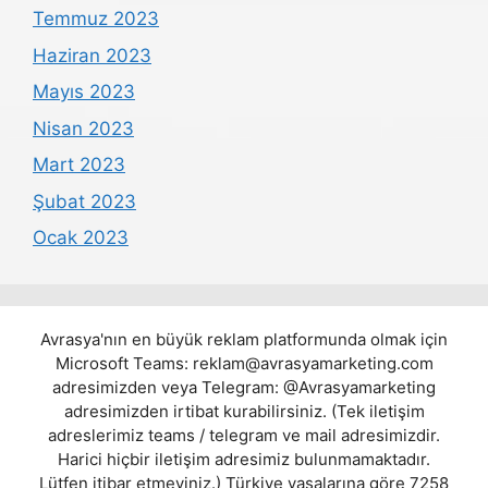
Temmuz 2023
Haziran 2023
Mayıs 2023
Nisan 2023
Mart 2023
Şubat 2023
Ocak 2023
Avrasya'nın en büyük reklam platformunda olmak için
Microsoft Teams:
reklam@avrasyamarketing.com
adresimizden veya Telegram: @Avrasyamarketing
adresimizden irtibat kurabilirsiniz. (Tek iletişim
adreslerimiz teams / telegram ve mail adresimizdir.
Harici hiçbir iletişim adresimiz bulunmamaktadır.
Lütfen itibar etmeyiniz.) Türkiye yasalarına göre 7258