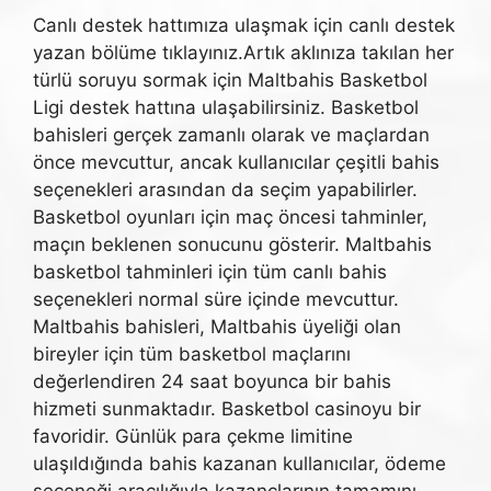
Canlı destek hattımıza ulaşmak için canlı destek
yazan bölüme tıklayınız.Artık aklınıza takılan her
türlü soruyu sormak için Maltbahis Basketbol
Ligi destek hattına ulaşabilirsiniz. Basketbol
bahisleri gerçek zamanlı olarak ve maçlardan
önce mevcuttur, ancak kullanıcılar çeşitli bahis
seçenekleri arasından da seçim yapabilirler.
Basketbol oyunları için maç öncesi tahminler,
maçın beklenen sonucunu gösterir. Maltbahis
basketbol tahminleri için tüm canlı bahis
seçenekleri normal süre içinde mevcuttur.
Maltbahis bahisleri, Maltbahis üyeliği olan
bireyler için tüm basketbol maçlarını
değerlendiren 24 saat boyunca bir bahis
hizmeti sunmaktadır. Basketbol casinoyu bir
favoridir. Günlük para çekme limitine
ulaşıldığında bahis kazanan kullanıcılar, ödeme
seçeneği aracılığıyla kazançlarının tamamını