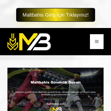
Maltbahis Giriş İçin Tıklayınız!
İçeriğe
atla
Menü