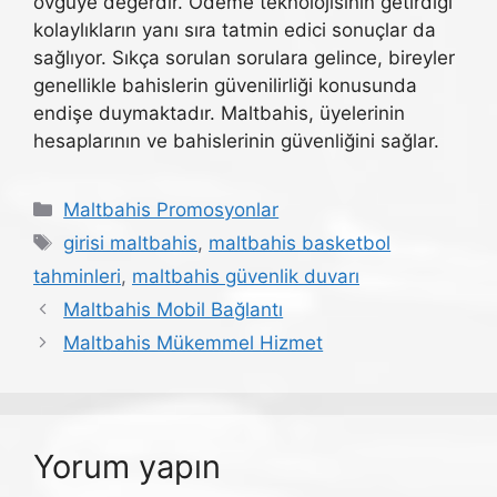
övgüye değerdir. Ödeme teknolojisinin getirdiği
kolaylıkların yanı sıra tatmin edici sonuçlar da
sağlıyor. Sıkça sorulan sorulara gelince, bireyler
genellikle bahislerin güvenilirliği konusunda
endişe duymaktadır. Maltbahis, üyelerinin
hesaplarının ve bahislerinin güvenliğini sağlar.
Kategoriler
Maltbahis Promosyonlar
Etiketler
girisi maltbahis
,
maltbahis basketbol
tahminleri
,
maltbahis güvenlik duvarı
Maltbahis Mobil Bağlantı
Maltbahis Mükemmel Hizmet
Yorum yapın