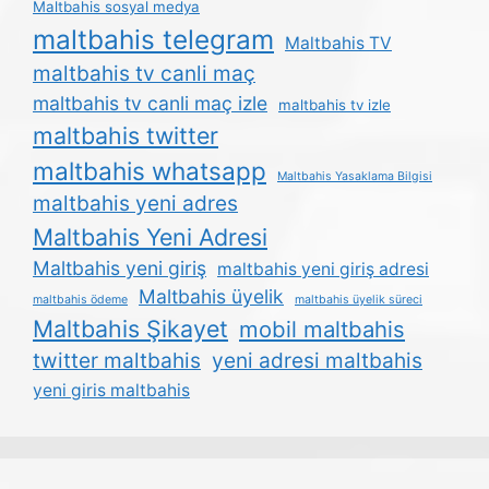
Maltbahis sosyal medya
maltbahis telegram
Maltbahis TV
maltbahis tv canli maç
maltbahis tv canli maç izle
maltbahis tv izle
maltbahis twitter
maltbahis whatsapp
Maltbahis Yasaklama Bilgisi
maltbahis yeni adres
Maltbahis Yeni Adresi
Maltbahis yeni giriş
maltbahis yeni giriş adresi
Maltbahis üyelik
maltbahis ödeme
maltbahis üyelik süreci
Maltbahis Şikayet
mobil maltbahis
twitter maltbahis
yeni adresi maltbahis
yeni giris maltbahis