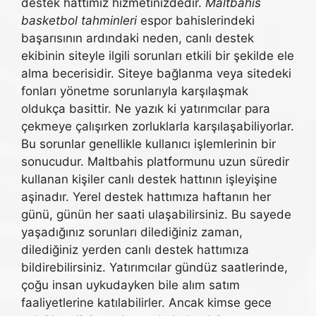
destek hattımız hizmetinizdedir.
Maltbahis
basketbol tahminleri
espor bahislerindeki
başarısının ardındaki neden, canlı destek
ekibinin siteyle ilgili sorunları etkili bir şekilde ele
alma becerisidir. Siteye bağlanma veya sitedeki
fonları yönetme sorunlarıyla karşılaşmak
oldukça basittir. Ne yazık ki yatırımcılar para
çekmeye çalışırken zorluklarla karşılaşabiliyorlar.
Bu sorunlar genellikle kullanıcı işlemlerinin bir
sonucudur. Maltbahis platformunu uzun süredir
kullanan kişiler canlı destek hattının işleyişine
aşinadır. Yerel destek hattımıza haftanın her
günü, günün her saati ulaşabilirsiniz. Bu sayede
yaşadığınız sorunları dilediğiniz zaman,
dilediğiniz yerden canlı destek hattımıza
bildirebilirsiniz. Yatırımcılar gündüz saatlerinde,
çoğu insan uykudayken bile alım satım
faaliyetlerine katılabilirler. Ancak kimse gece