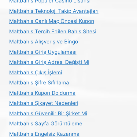
Maltbahis Popüler Casino Lisansı
Maltbahis Teknoloji Takip Avantajları
Maltbahis Canlı Maç Öncesi Kupon
Maltbahis Tercih Edilen Bahis Sitesi
Maltbahis Alışveriş ve Bingo
Maltbahis Giriş Uygulaması
Maltbahis Giriş Adresi Değişti Mi
Maltbahis Çıkış İşlemi
Maltbahis Şifre Sıfırlama
Maltbahis Kupon Doldurma
Maltbahis Şikayet Nedenleri
Maltbahis Güvenilir Bir Şirket Mi
Maltbahis Sayfa Görüntüleme
Maltbahis Engelsiz Kazanma