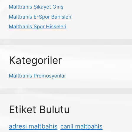
Maltbahis Şikayet Giriş
Maltbahis E-Spor Bahisleri
Maltbahis Spor Hisseleri
Kategoriler
Maltbahis Promosyonlar
Etiket Bulutu
adresi maltbahis
canli maltbahis