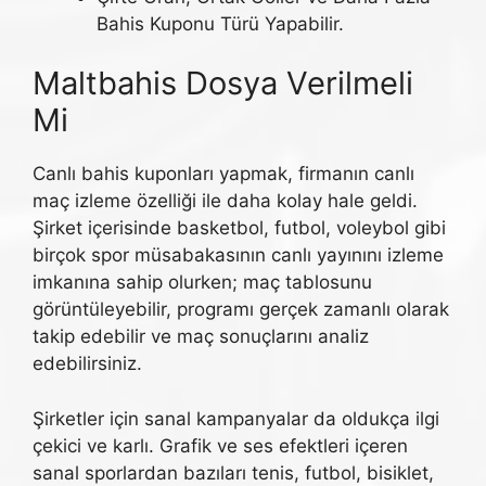
Bahis Kuponu Türü Yapabilir.
Maltbahis Dosya Verilmeli
Mi
Canlı bahis kuponları yapmak, firmanın canlı
maç izleme özelliği ile daha kolay hale geldi.
Şirket içerisinde basketbol, ​​futbol, ​​voleybol gibi
birçok spor müsabakasının canlı yayınını izleme
imkanına sahip olurken; maç tablosunu
görüntüleyebilir, programı gerçek zamanlı olarak
takip edebilir ve maç sonuçlarını analiz
edebilirsiniz.
Şirketler için sanal kampanyalar da oldukça ilgi
çekici ve karlı. Grafik ve ses efektleri içeren
sanal sporlardan bazıları tenis, futbol, ​​bisiklet,