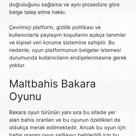
doğruluğunu sağlama ve aynı prosedüre göre
belge talep etme hakkı.
Çevrimiçi platform, gizlilik politikası ve
kullanıcılarla paylaşım koşullarını açıkça tanımlar
ve kişisel veri koruma sistemine sahiptir. Bu
nedenle, oyun platformunun belgeler istemesi
durumunda kullanıcıların endişelenmesine gerek
yoktur.
Maltbahis Bakara
Oyunu
Bakara oyun türünün yanı sıra bu sitede yer
alan bahis oranları ve bu oyunun özellikleri de
oldukça merak edilmektedir. Ancak bu oyun için
bahis oranını oyun sağlayıcı belirlediği için bu