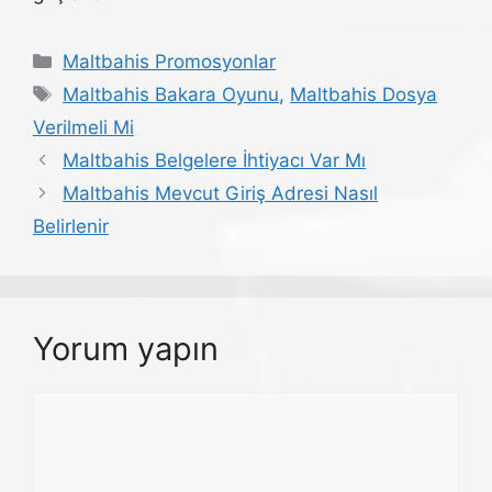
Kategoriler
Maltbahis Promosyonlar
Etiketler
Maltbahis Bakara Oyunu
,
Maltbahis Dosya
Verilmeli Mi
Maltbahis Belgelere İhtiyacı Var Mı
Maltbahis Mevcut Giriş Adresi Nasıl
Belirlenir
Yorum yapın
Yorum