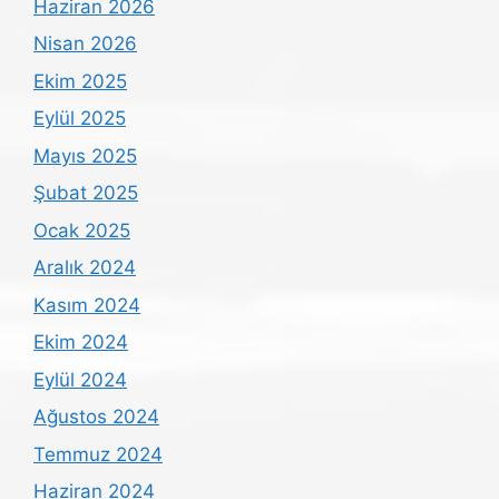
Haziran 2026
Nisan 2026
Ekim 2025
Eylül 2025
Mayıs 2025
Şubat 2025
Ocak 2025
Aralık 2024
Kasım 2024
Ekim 2024
Eylül 2024
Ağustos 2024
Temmuz 2024
Haziran 2024