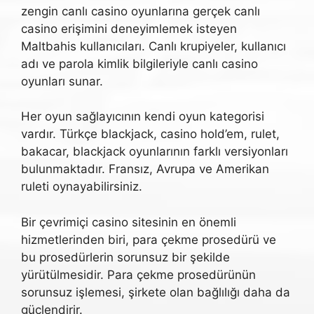
zengin canlı casino oyunlarına gerçek canlı
casino erişimini deneyimlemek isteyen
Maltbahis kullanıcıları. Canlı krupiyeler, kullanıcı
adı ve parola kimlik bilgileriyle canlı casino
oyunları sunar.
Her oyun sağlayıcının kendi oyun kategorisi
vardır. Türkçe blackjack, casino hold’em, rulet,
bakacar, blackjack oyunlarının farklı versiyonları
bulunmaktadır. Fransız, Avrupa ve Amerikan
ruleti oynayabilirsiniz.
Bir çevrimiçi casino sitesinin en önemli
hizmetlerinden biri, para çekme prosedürü ve
bu prosedürlerin sorunsuz bir şekilde
yürütülmesidir. Para çekme prosedürünün
sorunsuz işlemesi, şirkete olan bağlılığı daha da
güçlendirir.