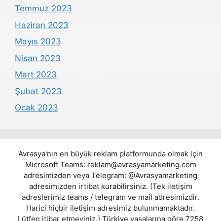
Temmuz 2023
Haziran 2023
Mayıs 2023
Nisan 2023
Mart 2023
Şubat 2023
Ocak 2023
Avrasya'nın en büyük reklam platformunda olmak için
Microsoft Teams:
reklam@avrasyamarketing.com
adresimizden veya Telegram: @Avrasyamarketing
adresimizden irtibat kurabilirsiniz. (Tek iletişim
adreslerimiz teams / telegram ve mail adresimizdir.
Harici hiçbir iletişim adresimiz bulunmamaktadır.
Lütfen itibar etmeyiniz.) Türkiye yasalarına göre 7258