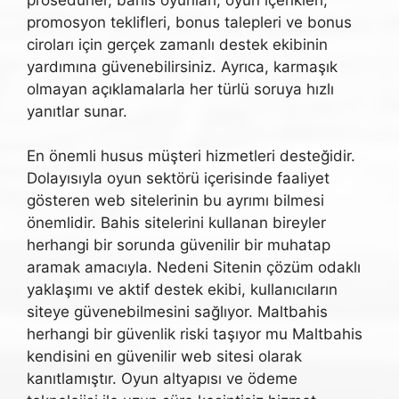
promosyon teklifleri, bonus talepleri ve bonus
ciroları için gerçek zamanlı destek ekibinin
yardımına güvenebilirsiniz. Ayrıca, karmaşık
olmayan açıklamalarla her türlü soruya hızlı
yanıtlar sunar.
En önemli husus müşteri hizmetleri desteğidir.
Dolayısıyla oyun sektörü içerisinde faaliyet
gösteren web sitelerinin bu ayrımı bilmesi
önemlidir. Bahis sitelerini kullanan bireyler
herhangi bir sorunda güvenilir bir muhatap
aramak amacıyla. Nedeni Sitenin çözüm odaklı
yaklaşımı ve aktif destek ekibi, kullanıcıların
siteye güvenebilmesini sağlıyor. Maltbahis
herhangi bir güvenlik riski taşıyor mu Maltbahis
kendisini en güvenilir web sitesi olarak
kanıtlamıştır. Oyun altyapısı ve ödeme