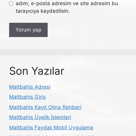
adım, e-posta adresim ve site adresim bu
tarayıcıya kaydedilsin.
Son Yazılar
Maltbahis Adresi
Maltbahis Giriş
Maltbahis Kayıt Olma Rehberi
Maltbahis Üyelik İşlemleri
Maltbahis Faydalı Mobil Uygulama