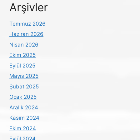
Arşivler
Temmuz 2026
Haziran 2026
Nisan 2026
Ekim 2025
Eylül 2025
Mayıs 2025
Şubat 2025
Ocak 2025
Aralık 2024
Kasım 2024
Ekim 2024
Eylül 2024