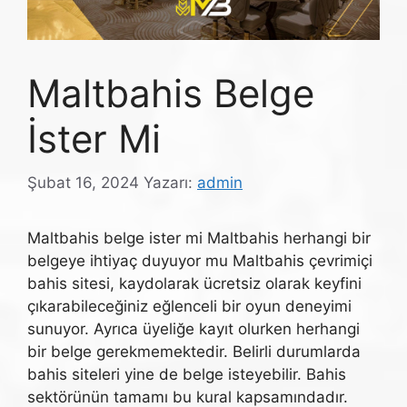
Maltbahis Belge
İster Mi
Şubat 16, 2024
Yazarı:
admin
Maltbahis belge ister mi Maltbahis herhangi bir
belgeye ihtiyaç duyuyor mu Maltbahis çevrimiçi
bahis sitesi, kaydolarak ücretsiz olarak keyfini
çıkarabileceğiniz eğlenceli bir oyun deneyimi
sunuyor. Ayrıca üyeliğe kayıt olurken herhangi
bir belge gerekmemektedir. Belirli durumlarda
bahis siteleri yine de belge isteyebilir. Bahis
sektörünün tamamı bu kural kapsamındadır.