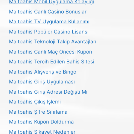
Maltbahis Mobil Uygulama Kolaylığı
Maltbahis Canlı Casino Bonusları
Maltbahis TV Uygulama Kullanımı
Maltbahis Popüler Casino Lisansı
Maltbahis Teknoloji Takip Avantajları
Maltbahis Canlı Maç Öncesi Kupon
Maltbahis Tercih Edilen Bahis Sitesi
Maltbahis Alışveriş ve Bingo
Maltbahis Giriş Uygulaması
Maltbahis Giriş Adresi Değişti Mi
Maltbahis Çıkış İşlemi
Maltbahis Şifre Sıfırlama
Maltbahis Kupon Doldurma
Maltbahis Şikayet Nedenleri