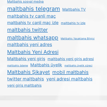
Maltbahis sosyal medya
maltbahis telegram
Maltbahis TV
maltbahis tv canli maç
maltbahis tv canli maç izle
maltbahis tv izle
maltbahis twitter
maltbahis whatsapp
Maltbahis Yasaklama Bilgisi
maltbahis yeni adres
Maltbahis Yeni Adresi
Maltbahis yeni giriş
maltbahis yeni giriş adresi
Maltbahis üyelik
maltbahis ödeme
maltbahis üyelik süreci
Maltbahis Şikayet
mobil maltbahis
twitter maltbahis
yeni adresi maltbahis
yeni giris maltbahis