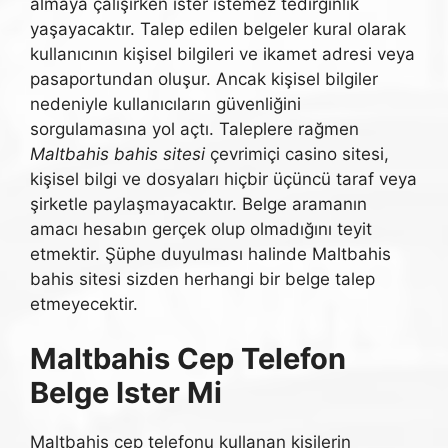
almaya çalışırken ister istemez tedirginlik
yaşayacaktır. Talep edilen belgeler kural olarak
kullanıcının kişisel bilgileri ve ikamet adresi veya
pasaportundan oluşur. Ancak kişisel bilgiler
nedeniyle kullanıcıların güvenliğini
sorgulamasına yol açtı. Taleplere rağmen
Maltbahis bahis sitesi
çevrimiçi casino sitesi,
kişisel bilgi ve dosyaları hiçbir üçüncü taraf veya
şirketle paylaşmayacaktır. Belge aramanın
amacı hesabın gerçek olup olmadığını teyit
etmektir. Şüphe duyulması halinde Maltbahis
bahis sitesi sizden herhangi bir belge talep
etmeyecektir.
Maltbahis Cep Telefon
Belge Ister Mi
Maltbahis cep telefonu kullanan kişilerin