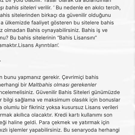
ı bahis siteleri
verilir. ‘ Bu nedenle en akılcı tercih,
ahis sitelerinden birkaçı da güvenilir olduğunu
da ülkemizde faaliyet gösteren bu sitelere bahis
z olmadan Bahis oynayabilirsiniz. Bahis iş ve
 mu? Bu bahis sitelerinin “Bahis Lisansını”
maktır.Lisans Ayrıntıları’.
r
in bunu yapmanız gerekir. Çevrimiçi bahis
 herhangi bir
Maltbahis olması gerekenler
incelemelisiniz. Güvenilir Bahis Siteleri günümüzde
r bilgi sağlama ve maksimum olasılık için bonuslar
olumlu bir fikriniz yoksa kusursuz Lisans verileri
rmak akıllıca olacaktır. Kredi kartı kullanımı son
eği haline geldi. Para çekmek ve yatırmak için
ızlı işlemler yapabilirsiniz. Bu senaryoda herhangi