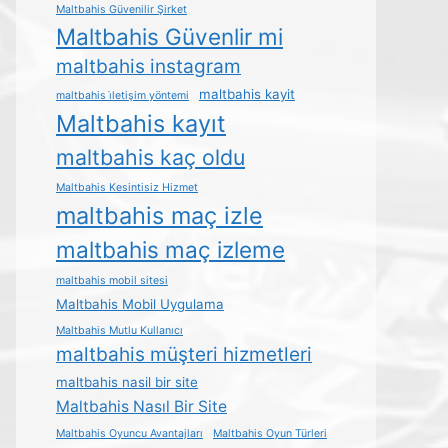
Maltbahis Güvenilir Şirket
Maltbahis Güvenlir mi
maltbahis instagram
maltbahis kayit
maltbahis i̇letişim yöntemi
Maltbahis kayıt
maltbahis kaç oldu
Maltbahis Kesintisiz Hizmet
maltbahis maç izle
maltbahis maç izleme
maltbahis mobil sitesi
Maltbahis Mobil Uygulama
Maltbahis Mutlu Kullanıcı
maltbahis müşteri hizmetleri
maltbahis nasil bir site
Maltbahis Nasıl Bir Site
Maltbahis Oyuncu Avantajları
Maltbahis Oyun Türleri