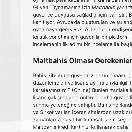
Güven. Oynamasına izin
Maltbahis yasadış
güvence duygusu sağladığı için bahistir. B
kanıtlıyor. Avrupa’da oluşturulan ve şu an
oynamaya gerek yok. Artık hiçbir endişeni
lojistik yönetimi için güvenilir bir platform
incelemenin ilk adımı bir inceleme ile başla
Maltbahis Olması Gerekenle
Bahis Sitelerine güveninizin tam olması iç
düzenlemeleri ve lisans ayrıntılarıyla ilgili
karşılaştınız mı? (Online) Bunları mutlaka 
lisans çakışmalarını önleme, daha güvenili
sunma yeteneğine sahiptir. Bahis hakkında 
ve Şirket verileri içeren sitelerden uzak du
zamanlarda basit bir finansal işlem seçen
Maltbahis kredi kartınızı kullanarak daha h