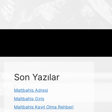
Son Yazılar
Maltbahis Adresi
Maltbahis Giriş
Maltbahis Kayıt Olma Rehberi