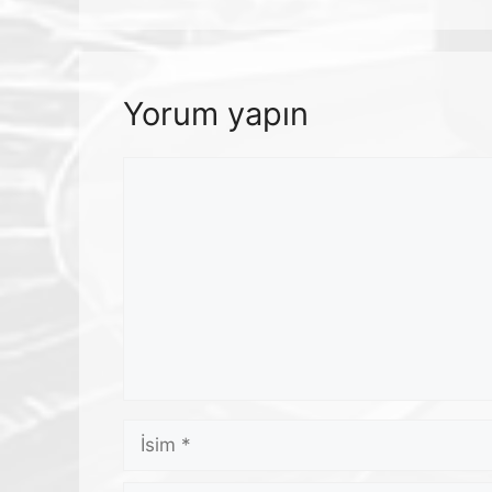
Yorum yapın
Yorum
İsim