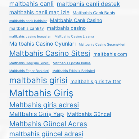
maltbahis canli
maltbahis canli destek
maltbahis canli maç izle
Maltbahis Canlı Bahis
Maltbahis Canlı Casino
maltbahis canlı bahisler
maltbahis casino
maltbahis canlı tv
maltbahis casino bonusları
Maltbahis Casino Lisansı
Maltbahis Casino Oyunları
Maltbahis Casino Seçenekleri
Maltbahis Casino Sitesi
maltbahis com
Maltbahis Değişim Süreci
Maltbahis Eposta Bulma
Maltbahis Espor Bahisleri
Maltbahis Etkinlik Bahisleri
maltbahis girisi
maltbahis giris twitter
Maltbahis Giriş
Maltbahis giriş adresi
Maltbahis Giriş Yap
Maltbahis Güncel
Maltbahis Güncel Adres
maltbahis güncel adresi