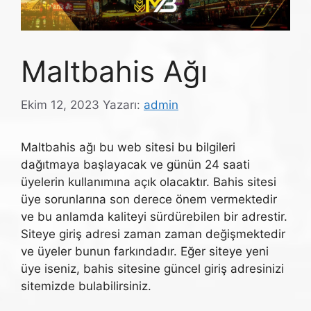
Maltbahis Ağı
Ekim 12, 2023
Yazarı:
admin
Maltbahis ağı bu web sitesi bu bilgileri
dağıtmaya başlayacak ve günün 24 saati
üyelerin kullanımına açık olacaktır. Bahis sitesi
üye sorunlarına son derece önem vermektedir
ve bu anlamda kaliteyi sürdürebilen bir adrestir.
Siteye giriş adresi zaman zaman değişmektedir
ve üyeler bunun farkındadır. Eğer siteye yeni
üye iseniz, bahis sitesine güncel giriş adresinizi
sitemizde bulabilirsiniz.