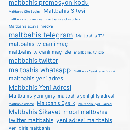
maltbahis promosyon kodu
Maltbahis Sitesi
Maltbahis Site Seçimi
maltbahis slot makinesi
maltbahis slot oyunları
Maltbahis sosyal medya
maltbahis telegram
Maltbahis TV
maltbahis tv canli maç
maltbahis tv canli maç izle
maltbahis tv izle
maltbahis twitter
maltbahis whatsapp
Maltbahis Yasaklama Bilgisi
maltbahis yeni adres
Maltbahis Yeni Adresi
Maltbahis yeni giriş
maltbahis yeni giriş adresi
Maltbahis üyelik
maltbahis ödeme
maltbahis üyelik süreci
Maltbahis Şikayet
mobil maltbahis
twitter maltbahis
yeni adresi maltbahis
yeni giris maltbahis