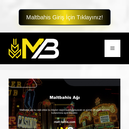
Maltbahis Giriş İçin Tıklayınız!
İçeriğe
atla
Menü