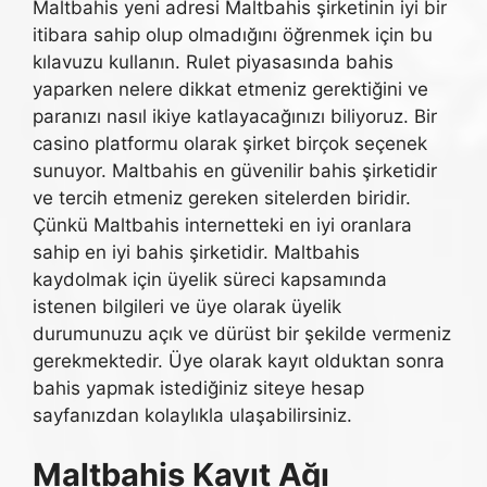
Maltbahis yeni adresi Maltbahis şirketinin iyi bir
itibara sahip olup olmadığını öğrenmek için bu
kılavuzu kullanın. Rulet piyasasında bahis
yaparken nelere dikkat etmeniz gerektiğini ve
paranızı nasıl ikiye katlayacağınızı biliyoruz. Bir
casino platformu olarak şirket birçok seçenek
sunuyor. Maltbahis en güvenilir bahis şirketidir
ve tercih etmeniz gereken sitelerden biridir.
Çünkü Maltbahis internetteki en iyi oranlara
sahip en iyi bahis şirketidir. Maltbahis
kaydolmak için üyelik süreci kapsamında
istenen bilgileri ve üye olarak üyelik
durumunuzu açık ve dürüst bir şekilde vermeniz
gerekmektedir. Üye olarak kayıt olduktan sonra
bahis yapmak istediğiniz siteye hesap
sayfanızdan kolaylıkla ulaşabilirsiniz.
Maltbahis Kayıt Ağı