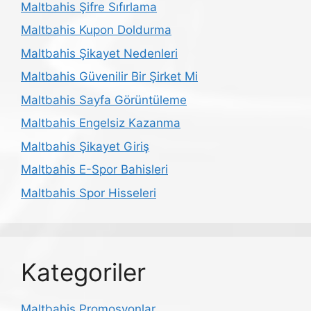
Maltbahis Şifre Sıfırlama
Maltbahis Kupon Doldurma
Maltbahis Şikayet Nedenleri
Maltbahis Güvenilir Bir Şirket Mi
Maltbahis Sayfa Görüntüleme
Maltbahis Engelsiz Kazanma
Maltbahis Şikayet Giriş
Maltbahis E-Spor Bahisleri
Maltbahis Spor Hisseleri
Kategoriler
Maltbahis Promosyonlar