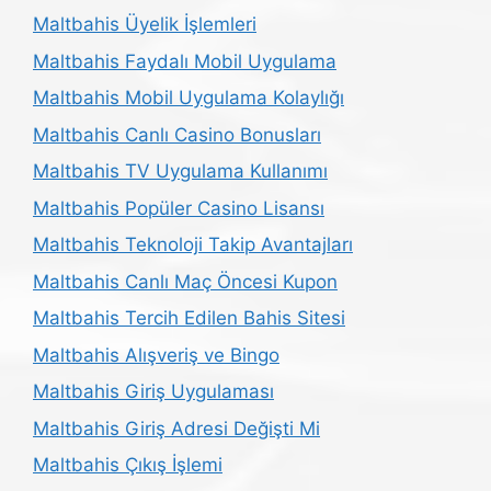
Maltbahis Üyelik İşlemleri
Maltbahis Faydalı Mobil Uygulama
Maltbahis Mobil Uygulama Kolaylığı
Maltbahis Canlı Casino Bonusları
Maltbahis TV Uygulama Kullanımı
Maltbahis Popüler Casino Lisansı
Maltbahis Teknoloji Takip Avantajları
Maltbahis Canlı Maç Öncesi Kupon
Maltbahis Tercih Edilen Bahis Sitesi
Maltbahis Alışveriş ve Bingo
Maltbahis Giriş Uygulaması
Maltbahis Giriş Adresi Değişti Mi
Maltbahis Çıkış İşlemi