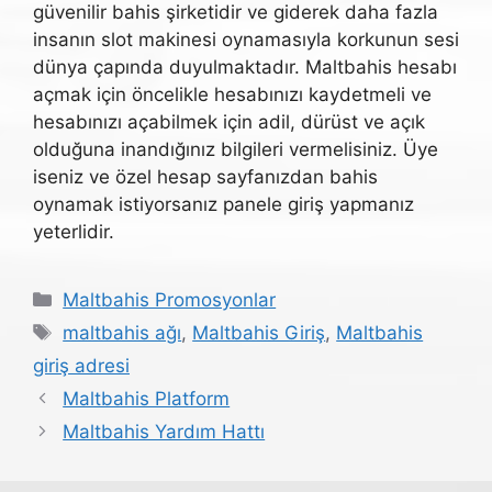
güvenilir bahis şirketidir ve giderek daha fazla
insanın slot makinesi oynamasıyla korkunun sesi
dünya çapında duyulmaktadır. Maltbahis hesabı
açmak için öncelikle hesabınızı kaydetmeli ve
hesabınızı açabilmek için adil, dürüst ve açık
olduğuna inandığınız bilgileri vermelisiniz. Üye
iseniz ve özel hesap sayfanızdan bahis
oynamak istiyorsanız panele giriş yapmanız
yeterlidir.
Kategoriler
Maltbahis Promosyonlar
Etiketler
maltbahis ağı
,
Maltbahis Giriş
,
Maltbahis
giriş adresi
Maltbahis Platform
Maltbahis Yardım Hattı