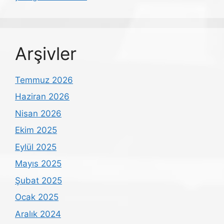
Arşivler
Temmuz 2026
Haziran 2026
Nisan 2026
Ekim 2025
Eylül 2025
Mayıs 2025
Şubat 2025
Ocak 2025
Aralık 2024