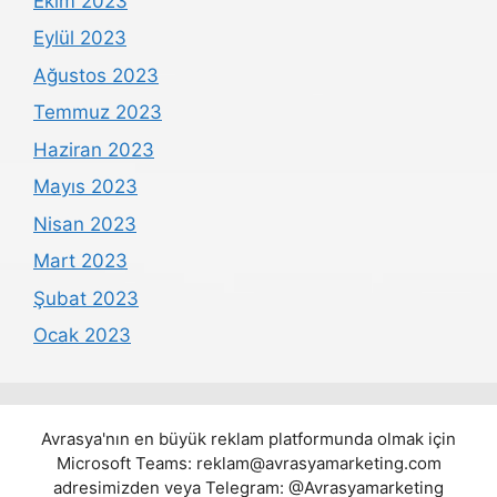
Ekim 2023
Eylül 2023
Ağustos 2023
Temmuz 2023
Haziran 2023
Mayıs 2023
Nisan 2023
Mart 2023
Şubat 2023
Ocak 2023
Avrasya'nın en büyük reklam platformunda olmak için
Microsoft Teams:
reklam@avrasyamarketing.com
adresimizden veya Telegram: @Avrasyamarketing