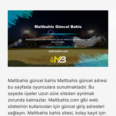
Maltbahis güncel bahis Maltbahis güncel adresi
bu sayfada oyunculara sunulmaktadır. Bu
sayede üyeler uzun süre siteden ayrılmak
zorunda kalmazlar. Maltbahis.com gibi web
sitelerinin kullanıcıları için güncel giriş adresleri
sağlayın. Maltbahis bahis sitesi, kolay kayıt için