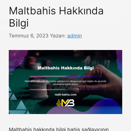
Maltbahis Hakkında
Bilgi
Temmuz 6, 2023
Yazarı:
admin
Maltbahis hakkında bilgi bahis sağlayıcının