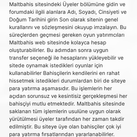
Maltbahis sitesindeki Üyeler bölümüne gidin ve
forumdaki ilgili alanlara Adı, Soyadı, Cinsiyeti ve
Doğum Tarihini girin Son olarak sitenin genel
kurallarını ve sözleşmesini okuyup imzalayın. Bu
süreçlerden geçmesi gereken oyun yatırımcıları
Maltbahis web sitesinde kolayca hesap
oluşturabilirler. Bu adımdan sonra uygun
transfer seçeneği ile hesaplarını yükleyebilir ve
sitede oynamak istedikleri oyunlar için
kullanabilirler Bahisçilerin kendilerini en rahat
hissetmek istedikleri durumlardan biri de siteye
para yatırma aşamasıdır. Bu işlemlerin her
açıdan sorunsuz ve kesintisiz gerçekleşmesi her
bahisçiyi mutlu etmektedir. Maltbahis sitesinde
saklanan tüm işlemlerin usulüne uygun olarak
yürütülmesi üyeler tarafından her zaman takdir
edilmiştir. Bu siteye üye olan bahisçiler çok iyi
para yatırma fırsatlarından yararlanabilirler.