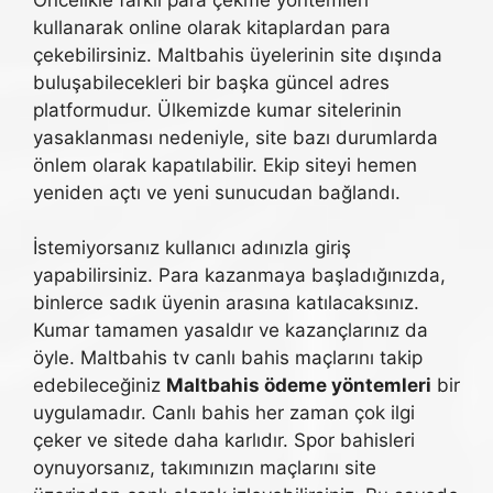
kullanarak online olarak kitaplardan para
çekebilirsiniz. Maltbahis üyelerinin site dışında
buluşabilecekleri bir başka güncel adres
platformudur. Ülkemizde kumar sitelerinin
yasaklanması nedeniyle, site bazı durumlarda
önlem olarak kapatılabilir. Ekip siteyi hemen
yeniden açtı ve yeni sunucudan bağlandı.
İstemiyorsanız kullanıcı adınızla giriş
yapabilirsiniz. Para kazanmaya başladığınızda,
binlerce sadık üyenin arasına katılacaksınız.
Kumar tamamen yasaldır ve kazançlarınız da
öyle. Maltbahis tv canlı bahis maçlarını takip
edebileceğiniz
Maltbahis ödeme yöntemleri
bir
uygulamadır. Canlı bahis her zaman çok ilgi
çeker ve sitede daha karlıdır. Spor bahisleri
oynuyorsanız, takımınızın maçlarını site