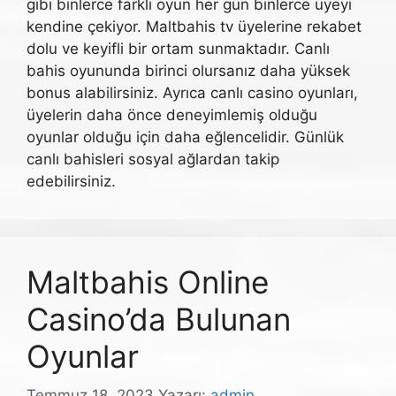
gibi binlerce farklı oyun her gün binlerce üyeyi
kendine çekiyor. Maltbahis tv üyelerine rekabet
dolu ve keyifli bir ortam sunmaktadır. Canlı
bahis oyununda birinci olursanız daha yüksek
bonus alabilirsiniz. Ayrıca canlı casino oyunları,
üyelerin daha önce deneyimlemiş olduğu
oyunlar olduğu için daha eğlencelidir. Günlük
canlı bahisleri sosyal ağlardan takip
edebilirsiniz.
Maltbahis Online
Casino’da Bulunan
Oyunlar
Temmuz 18, 2023
Yazarı:
admin