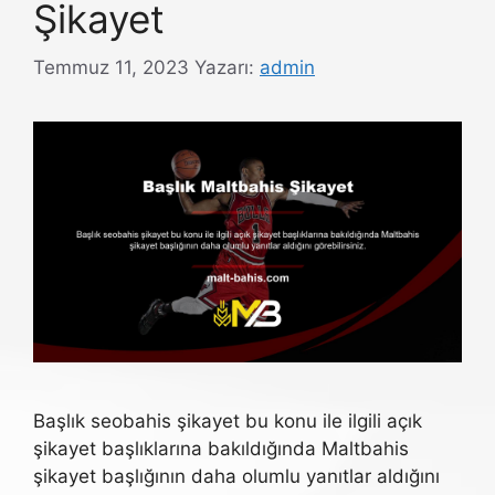
Şikayet
Temmuz 11, 2023
Yazarı:
admin
Başlık seobahis şikayet bu konu ile ilgili açık
şikayet başlıklarına bakıldığında Maltbahis
şikayet başlığının daha olumlu yanıtlar aldığını