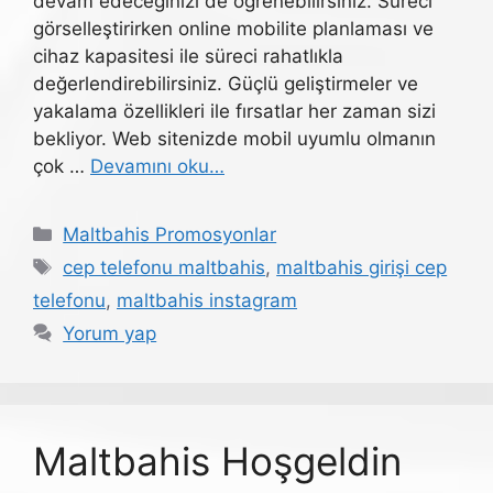
devam edeceğinizi de öğrenebilirsiniz. Süreci
görselleştirirken online mobilite planlaması ve
cihaz kapasitesi ile süreci rahatlıkla
değerlendirebilirsiniz. Güçlü geliştirmeler ve
yakalama özellikleri ile fırsatlar her zaman sizi
bekliyor. Web sitenizde mobil uyumlu olmanın
çok …
Devamını oku…
Kategoriler
Maltbahis Promosyonlar
Etiketler
cep telefonu maltbahis
,
maltbahis girişi cep
telefonu
,
maltbahis instagram
Yorum yap
Maltbahis Hoşgeldin