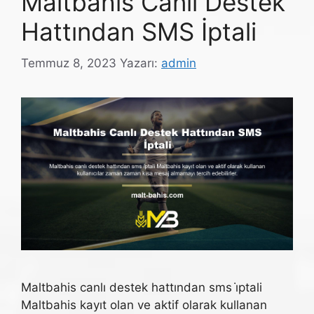
Maltbahis Canlı Destek
Hattından SMS İptali
Temmuz 8, 2023
Yazarı:
admin
Maltbahis canlı destek hattından sms i̇ptali
Maltbahis kayıt olan ve aktif olarak kullanan