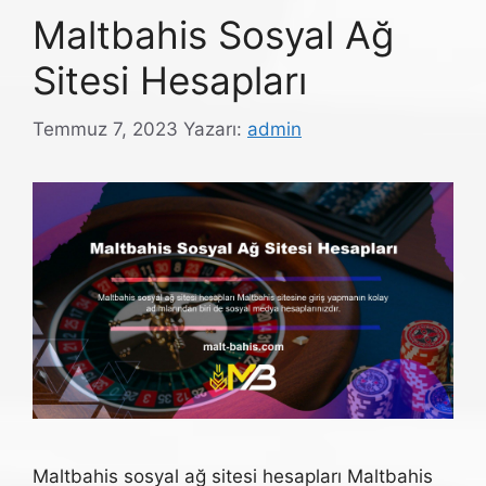
Maltbahis Sosyal Ağ
Sitesi Hesapları
Temmuz 7, 2023
Yazarı:
admin
Maltbahis sosyal ağ sitesi hesapları Maltbahis