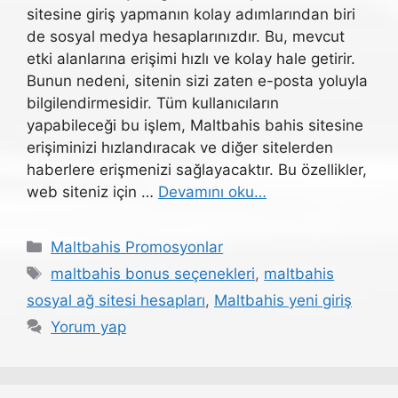
sitesine giriş yapmanın kolay adımlarından biri
de sosyal medya hesaplarınızdır. Bu, mevcut
etki alanlarına erişimi hızlı ve kolay hale getirir.
Bunun nedeni, sitenin sizi zaten e-posta yoluyla
bilgilendirmesidir. Tüm kullanıcıların
yapabileceği bu işlem, Maltbahis bahis sitesine
erişiminizi hızlandıracak ve diğer sitelerden
haberlere erişmenizi sağlayacaktır. Bu özellikler,
web siteniz için …
Devamını oku…
Kategoriler
Maltbahis Promosyonlar
Etiketler
maltbahis bonus seçenekleri
,
maltbahis
sosyal ağ sitesi hesapları
,
Maltbahis yeni giriş
Yorum yap